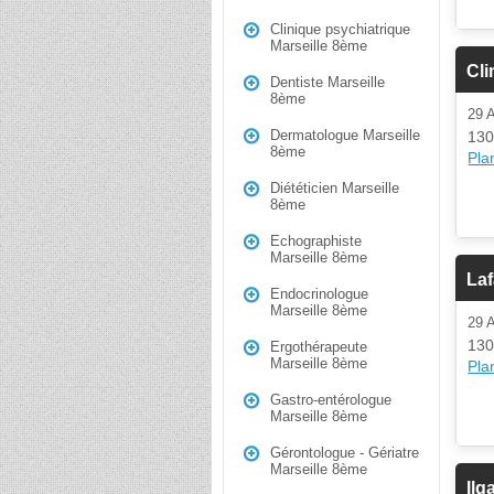
Clinique psychiatrique
Marseille 8ème
Cli
Dentiste Marseille
8ème
29
Dermatologue Marseille
130
8ème
Plan
Diététicien Marseille
8ème
Echographiste
Marseille 8ème
Laf
Endocrinologue
Marseille 8ème
29
130
Ergothérapeute
Marseille 8ème
Plan
Gastro-entérologue
Marseille 8ème
Gérontologue - Gériatre
Marseille 8ème
Ilg