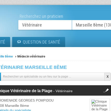
Recherchez un praticien
ITÉ
QUESTION DE SANTÉ
ille 8ème
Médecin vétérinaire
TÉRINAIRE MARSEILLE 8ÈME
fermer
nique Vétérinaire de la Plage
- Vétérinaire
Cette fiche est la propriété
d'un membre.
PROMENADE GEORGES POMPIDOU
Se
08 Marseille 8ème
Si vous êtes ce membre, mettez à
connecter
étails du spécialiste