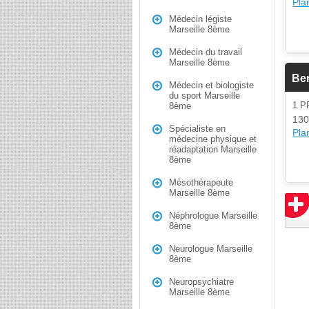
Plan
Médecin légiste
Marseille 8ème
Médecin du travail
Marseille 8ème
Be
Médecin et biologiste
du sport Marseille
1 
8ème
130
Spécialiste en
Plan
médecine physique et
réadaptation Marseille
8ème
Mésothérapeute
Marseille 8ème
Néphrologue Marseille
8ème
Neurologue Marseille
8ème
Neuropsychiatre
Marseille 8ème