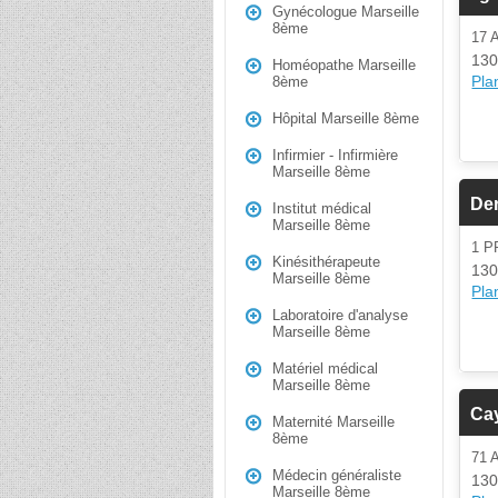
Gynécologue Marseille
8ème
17
130
Homéopathe Marseille
Plan
8ème
Hôpital Marseille 8ème
Infirmier - Infirmière
Marseille 8ème
Der
Institut médical
Marseille 8ème
1 
Kinésithérapeute
130
Marseille 8ème
Plan
Laboratoire d'analyse
Marseille 8ème
Matériel médical
Marseille 8ème
Ca
Maternité Marseille
8ème
71
Médecin généraliste
130
Marseille 8ème