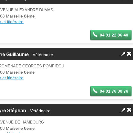
 AVENUE ALEXANDRE DUMAS
08 Marseille 8ème
 et itinéraire
04 91 22 86 40
re Guillaume
- Vétérinaire
PROMENADE GEORGES POMPIDOU
08 Marseille 8ème
 et itinéraire
04 91 76 30 76
yre Stéphan
- Vétérinaire
 AVENUE DE HAMBOURG
08 Marseille 8ème