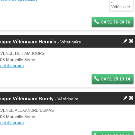
jour ces informations sur votre
espace Pro.
04 91 76 30 76
nique Vétérinaire Hermès
- Vétérinaire
 AVENUE DE HAMBOURG
08 Marseille 8ème
 et itinéraire
04 91 25 13 14
nique Vétérinaire Borely
- Vétérinaire
 AVENUE ALEXANDRE DUMAS
08 Marseille 8ème
 et itinéraire