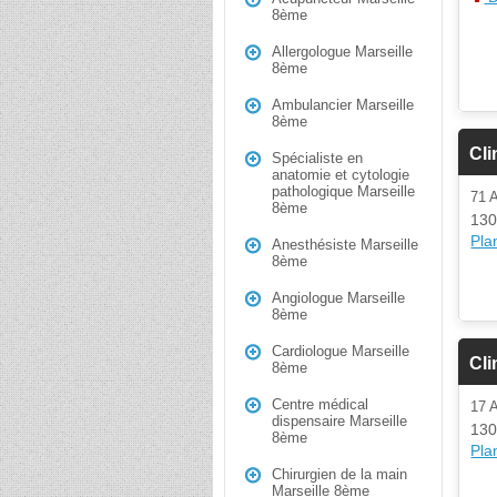
8ème
Allergologue Marseille
8ème
Ambulancier Marseille
8ème
Cli
Spécialiste en
anatomie et cytologie
pathologique Marseille
71
8ème
130
Plan
Anesthésiste Marseille
8ème
Angiologue Marseille
8ème
Cardiologue Marseille
Cli
8ème
Centre médical
17
dispensaire Marseille
130
8ème
Plan
Chirurgien de la main
Marseille 8ème