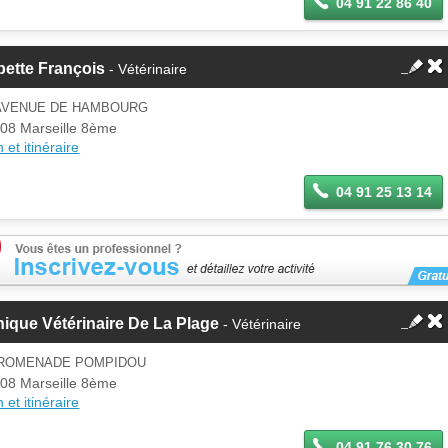
04 91 22 86 40
ette François
- Vétérinaire
 AVENUE DE HAMBOURG
08 Marseille 8ème
 et itinéraire
04 91 25 13 14
nique Vétérinaire De La Plage
- Vétérinaire
PROMENADE POMPIDOU
08 Marseille 8ème
 et itinéraire
04 91 76 30 76