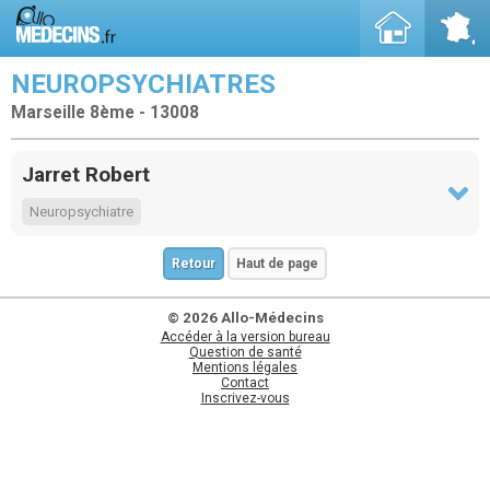
NEUROPSYCHIATRES
Marseille 8ème - 13008
Jarret Robert
Neuropsychiatre
Retour
Haut de page
© 2026 Allo-Médecins
Accéder à la version bureau
Question de santé
Mentions légales
Contact
Inscrivez-vous