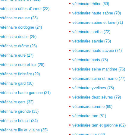
vétérinaire rhône (69)
vétérinaire côtes d'armor (22)
vétérinaire haute saône (70)
vétérinaire creuse (23)
vétérinaire saône et loire (71)
vétérinaire dordogne (24)
vétérinaire sarthe (72)
vétérinaire doubs (25)
vétérinaire savoie (73)
vétérinaire drôme (26)
vétérinaire haute savoie (74)
vétérinaire eure (27)
vétérinaire paris (75)
vétérinaire eure et loir (28)
vétérinaire seine maritime (76)
vétérinaire finistère (29)
vétérinaire seine et marne (77)
vétérinaire gard (30)
vétérinaire yvelines (78)
vétérinaire haute garonne (31)
vétérinaire deux sèvres (79)
vétérinaire gers (32)
vétérinaire somme (80)
vétérinaire gironde (33)
vétérinaire tarn (81)
vétérinaire hérault (34)
vétérinaire tarn et garonne (82)
vétérinaire ille et vilaine (35)
vétérinaire var (83)