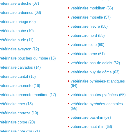
vétérinaire ardèche (07)
vétérinaire morbihan (56)
vétérinaire ardennes (08)
vétérinaire moselle (57)
vétérinaire ariège (09)
vétérinaire nièvre (58)
vétérinaire aube (10)
vétérinaire nord (59)
vétérinaire aude (11)
vétérinaire oise (60)
vétérinaire aveyron (12)
vétérinaire orne (61)
vétérinaire bouches du rhône (13)
vétérinaire pas de calais (62)
vétérinaire calvados (14)
vétérinaire puy de dôme (63)
vétérinaire cantal (15)
vétérinaire pyrénées-atlantiques
vétérinaire charente (16)
(64)
vétérinaire charente maritime (17)
vétérinaire hautes pyrénées (65)
vétérinaire cher (18)
vétérinaire pyrénées orientales
(66)
vétérinaire corrèze (19)
vétérinaire bas-rhin (67)
vétérinaire corse (20)
vétérinaire haut-rhin (68)
vétérinaire côte d'or (21)