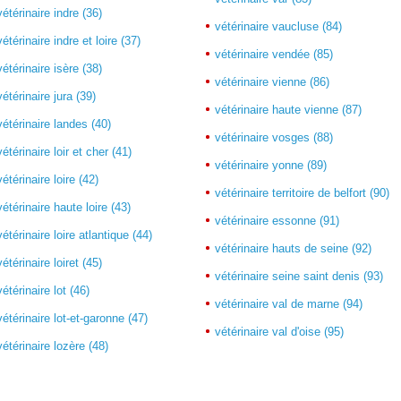
vétérinaire indre (36)
vétérinaire vaucluse (84)
vétérinaire indre et loire (37)
vétérinaire vendée (85)
vétérinaire isère (38)
vétérinaire vienne (86)
vétérinaire jura (39)
vétérinaire haute vienne (87)
vétérinaire landes (40)
vétérinaire vosges (88)
vétérinaire loir et cher (41)
vétérinaire yonne (89)
vétérinaire loire (42)
vétérinaire territoire de belfort (90)
vétérinaire haute loire (43)
vétérinaire essonne (91)
vétérinaire loire atlantique (44)
vétérinaire hauts de seine (92)
vétérinaire loiret (45)
vétérinaire seine saint denis (93)
vétérinaire lot (46)
vétérinaire val de marne (94)
vétérinaire lot-et-garonne (47)
vétérinaire val d'oise (95)
vétérinaire lozère (48)