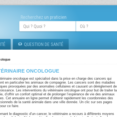
Recherchez un praticien
ITÉ
QUESTION DE SANTÉ
cologue
TÉRINAIRE ONCOLOGUE
térinaire oncologue est spécialisé dans la prise en charge des cancers qui
ent en particulier les animaux de compagnie. Les cancers sont des maladies
iques provoquées par des anomalies cellulaires et causant un dérèglement de
roissance. Les interventions du vétérinaire oncologue ont pour but de traiter la
e, d’offrir un confort optimal et de prolonger l’espérance de vie des animaux
es. Cet annuaire en ligne permet d’obtenir rapidement les coordonnées des
ssionnels de la santé animale dans une ville donnée. Un clic sur ses pages
 pour ce faire.
rnant le diagnostic d’un cancer, le vétérinaire a recours à différents moyens