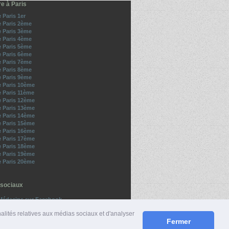
re à Paris
e Paris 1er
e Paris 2ème
e Paris 3ème
e Paris 4ème
e Paris 5ème
e Paris 6ème
e Paris 7ème
e Paris 8ème
e Paris 9ème
e Paris 10ème
e Paris 11ème
e Paris 12ème
e Paris 13ème
e Paris 14ème
e Paris 15ème
e Paris 16ème
e Paris 17ème
e Paris 18ème
e Paris 19ème
e Paris 20ème
sociaux
Médecins sur Facebook
z-nous sur Twitter
nalités relatives aux médias sociaux et d'analyser
Fermer