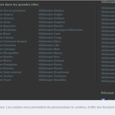
Vétérinai
ire dans les grandes villes
Vétérinair
ire Aix-en-provence
Vétérinaire Amiens
Vétérinair
ire Angers
Vétérinaire Anglet
Vétérinair
ire Annecy
Vétérinaire Antibes
Vétérinair
ire Arras
Vétérinaire Avignon
Vétérinair
ire Bayonne
Vétérinaire Biarritz
Vétérinair
ire Bordeaux
Vétérinaire Boulogne-billancourt
Vétérinair
ire Brest
Vétérinaire Caen
Vétérinair
ire Cannes
Vétérinaire Cergy
Vétérinair
ire Clermont-ferrand
Vétérinaire Dijon
Vétérinair
ire Grenoble
Vétérinaire Lille
Vétérinair
ire Limoges
Vétérinaire Metz
Vétérinair
ire Montpellier
Vétérinaire Nancy
Vétérinair
ire Nantes
Vétérinaire Nice
Vétérinair
ire Nimes
Vétérinaire Orleans
Vétérinair
ire Perpignan
Vétérinaire Reims
Vétérinair
ire Rennes
Vétérinaire Rouen
Vétérinair
ire Saint-etienne
Vétérinaire Strasbourg
Vétérinair
ire Toulon
Vétérinaire Toulouse
Vétérinair
ire Tours
Vétérinaire Versailles
Vétérinair
Réseaux 
Allo-
Suive
ies. Les cookies nous permettent de personnaliser le contenu, d'offrir des fonction