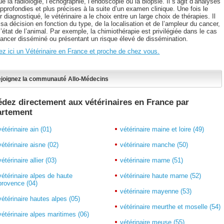
ue la radiologie, l’échographie, l’endoscopie ou la biopsie. Il s’agit d’analyses
pprofondies et plus précises à la suite d’un examen clinique. Une fois le
 diagnostiqué, le vétérinaire a le choix entre un large choix de thérapies. Il
sa décision en fonction du type, de la localisation et de l’ampleur du cancer,
l’état de l’animal. Par exemple, la chimiothérapie est privilégiée dans le cas
cancer disséminé ou présentant un risque élevé de dissémination.
ez ici un Vétérinaire en France et proche de chez vous.
joignez la communauté Allo-Médecins
dez directement aux vétérinaires en France par
artement
vétérinaire ain (01)
vétérinaire maine et loire (49)
vétérinaire aisne (02)
vétérinaire manche (50)
vétérinaire allier (03)
vétérinaire marne (51)
vétérinaire alpes de haute
vétérinaire haute marne (52)
provence (04)
vétérinaire mayenne (53)
vétérinaire hautes alpes (05)
vétérinaire meurthe et moselle (54)
vétérinaire alpes maritimes (06)
vétérinaire meuse (55)