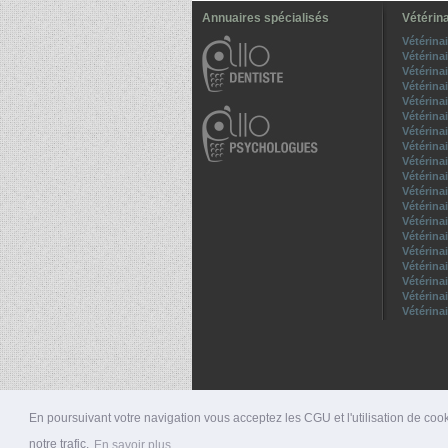
Annuaires spécialisés
Vétérina
Vétérina
Vétérina
Vétérina
Vétérina
Vétérina
Vétérina
Vétérina
Vétérina
Vétérina
Vétérina
Vétérina
Vétérina
Vétérina
Vétérina
Vétérina
Vétérina
Vétérina
Vétérina
Vétérina
En poursuivant votre navigation vous acceptez les CGU et l'utilisation de cook
notre trafic.
En savoir plus