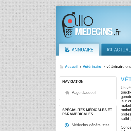
ANNUAIRE
ACTUAL
Accueil
Vétérinaire
vétérinaire on
VÉ
NAVIGATION
Un vé
touch
Page d'accueil
génét
leur c
maladi
malad
SPÉCIALITÉS MÉDICALES ET
profe
PARAMÉDICALES
suffit
Médecins généralistes
Conce