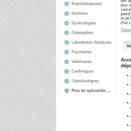
tels q
Kinésithérapeutes
plus a
cancer
Dentistes
prend 
et de 
d’un 
Gynécologues
Trouv
Ostéopathes
Laboratoires d'analyses
Re
Psychiatres
Accé
Vétérinaires
dép
Cardiologues
Ophtalmologues
Plus de spécialités ...