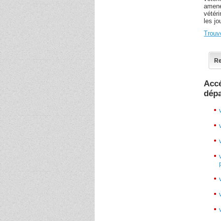
amené
vétér
les jo
Trouv
Re
Accé
dép