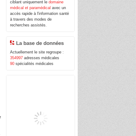
ciblant uniquement le
domaine
médical et paramédical
avec un
accès rapide à l'information santé
à travers des modes de
recherches assistés.
La base de données
Actuellement le site regroupe :
354997
adresses médicales
90
spécialités médicales
s
r
t