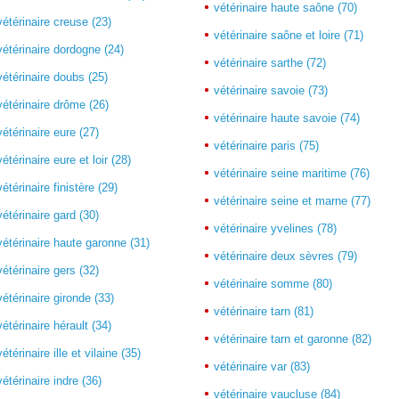
vétérinaire haute saône (70)
vétérinaire creuse (23)
vétérinaire saône et loire (71)
vétérinaire dordogne (24)
vétérinaire sarthe (72)
vétérinaire doubs (25)
vétérinaire savoie (73)
vétérinaire drôme (26)
vétérinaire haute savoie (74)
vétérinaire eure (27)
vétérinaire paris (75)
vétérinaire eure et loir (28)
vétérinaire seine maritime (76)
vétérinaire finistère (29)
vétérinaire seine et marne (77)
vétérinaire gard (30)
vétérinaire yvelines (78)
vétérinaire haute garonne (31)
vétérinaire deux sèvres (79)
vétérinaire gers (32)
vétérinaire somme (80)
vétérinaire gironde (33)
vétérinaire tarn (81)
vétérinaire hérault (34)
vétérinaire tarn et garonne (82)
vétérinaire ille et vilaine (35)
vétérinaire var (83)
vétérinaire indre (36)
vétérinaire vaucluse (84)