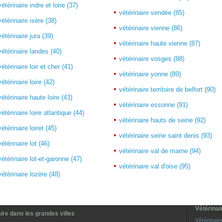
vétérinaire indre et loire (37)
vétérinaire vendée (85)
vétérinaire isère (38)
vétérinaire vienne (86)
vétérinaire jura (39)
vétérinaire haute vienne (87)
vétérinaire landes (40)
vétérinaire vosges (88)
vétérinaire loir et cher (41)
vétérinaire yonne (89)
vétérinaire loire (42)
vétérinaire territoire de belfort (90)
vétérinaire haute loire (43)
vétérinaire essonne (91)
vétérinaire loire atlantique (44)
vétérinaire hauts de seine (92)
vétérinaire loiret (45)
vétérinaire seine saint denis (93)
vétérinaire lot (46)
vétérinaire val de marne (94)
vétérinaire lot-et-garonne (47)
vétérinaire val d'oise (95)
vétérinaire lozère (48)
Vétérinai
ire dans les grandes villes
Vétérinair