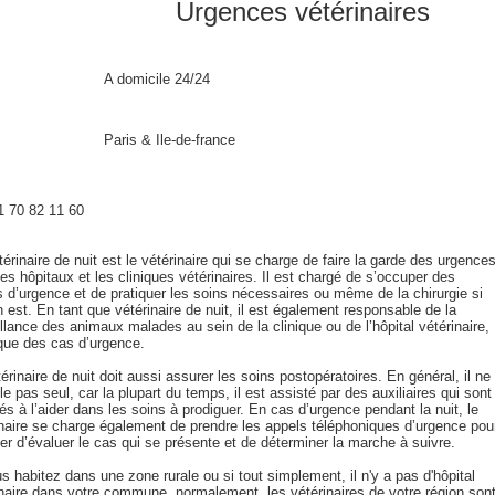
Urgences vétérinaires
A domicile
24/24
Paris & Ile-de-france
 70 82 11 60
érinaire de nuit est le vétérinaire qui se charge de faire la garde des urgence
es hôpitaux et les cliniques vétérinaires. Il est chargé de s’occuper des
s d’urgence et de pratiquer les soins nécessaires ou même de la chirurgie si
 est. En tant que vétérinaire de nuit, il est également responsable de la
llance des animaux malades au sein de la clinique ou de l’hôpital vétérinaire,
 que des cas d’urgence.
érinaire de nuit doit aussi assurer les soins postopératoires. En général, il ne
lle pas seul, car la plupart du temps, il est assisté par des auxiliaires qui sont
tés à l’aider dans les soins à prodiguer. En cas d’urgence pendant la nuit, le
inaire se charge également de prendre les appels téléphoniques d’urgence pou
er d’évaluer le cas qui se présente et de déterminer la marche à suivre.
s habitez dans une zone rurale ou si tout simplement, il n'y a pas d'hôpital
inaire dans votre commune, normalement, les vétérinaires de votre région son