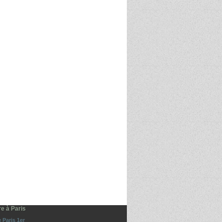
re à Paris
e Paris 1er