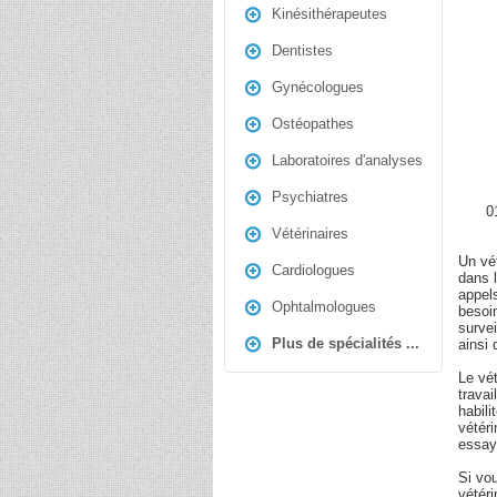
Kinésithérapeutes
Dentistes
Gynécologues
Ostéopathes
Laboratoires d'analyses
Psychiatres
01
Vétérinaires
Un vét
Cardiologues
dans l
appel
Ophtalmologues
besoin
survei
Plus de spécialités ...
ainsi
Le vét
travai
habili
vétér
essay
Si vou
vétér