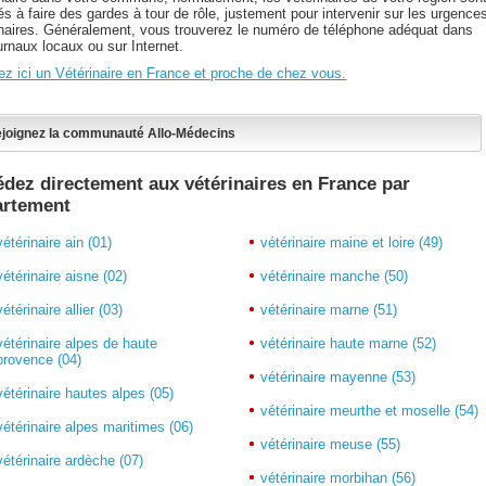
s à faire des gardes à tour de rôle, justement pour intervenir sur les urgence
inaires. Généralement, vous trouverez le numéro de téléphone adéquat dans
urnaux locaux ou sur Internet.
ez ici un Vétérinaire en France et proche de chez vous.
joignez la communauté Allo-Médecins
dez directement aux vétérinaires en France par
artement
vétérinaire ain (01)
vétérinaire maine et loire (49)
vétérinaire aisne (02)
vétérinaire manche (50)
vétérinaire allier (03)
vétérinaire marne (51)
vétérinaire alpes de haute
vétérinaire haute marne (52)
provence (04)
vétérinaire mayenne (53)
vétérinaire hautes alpes (05)
vétérinaire meurthe et moselle (54)
vétérinaire alpes maritimes (06)
vétérinaire meuse (55)
vétérinaire ardèche (07)
vétérinaire morbihan (56)