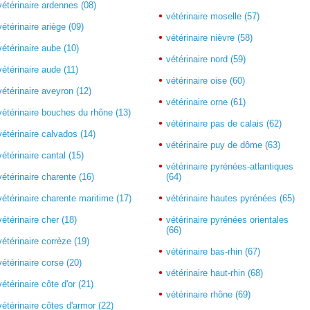
vétérinaire ardennes (08)
vétérinaire moselle (57)
vétérinaire ariège (09)
vétérinaire nièvre (58)
vétérinaire aube (10)
vétérinaire nord (59)
vétérinaire aude (11)
vétérinaire oise (60)
vétérinaire aveyron (12)
vétérinaire orne (61)
vétérinaire bouches du rhône (13)
vétérinaire pas de calais (62)
vétérinaire calvados (14)
vétérinaire puy de dôme (63)
vétérinaire cantal (15)
vétérinaire pyrénées-atlantiques
vétérinaire charente (16)
(64)
vétérinaire charente maritime (17)
vétérinaire hautes pyrénées (65)
vétérinaire cher (18)
vétérinaire pyrénées orientales
(66)
vétérinaire corrèze (19)
vétérinaire bas-rhin (67)
vétérinaire corse (20)
vétérinaire haut-rhin (68)
vétérinaire côte d'or (21)
vétérinaire rhône (69)
vétérinaire côtes d'armor (22)