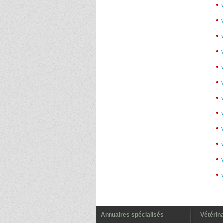
Annuaires spécialisés
Vétérina