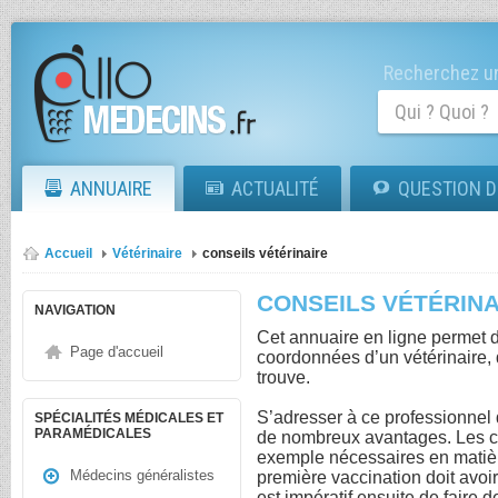
Recherchez un
ANNUAIRE
ACTUALITÉ
QUESTION D
Accueil
Vétérinaire
conseils vétérinaire
CONSEILS VÉTÉRINA
NAVIGATION
Cet annuaire en ligne permet d
Page d'accueil
coordonnées d’un vétérinaire, q
trouve.
S’adresser à ce professionnel 
SPÉCIALITÉS MÉDICALES ET
PARAMÉDICALES
de nombreux avantages. Les co
exemple nécessaires en matièr
Médecins généralistes
première vaccination doit avoir
est impératif ensuite de faire