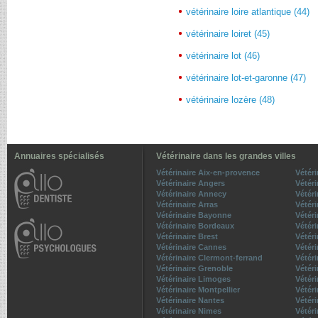
vétérinaire loire atlantique (44)
vétérinaire loiret (45)
vétérinaire lot (46)
vétérinaire lot-et-garonne (47)
vétérinaire lozère (48)
Annuaires spécialisés
Vétérinaire dans les grandes villes
Vétérinaire Aix-en-provence
Vétér
Vétérinaire Angers
Vétéri
Vétérinaire Annecy
Vétéri
Vétérinaire Arras
Vétér
Vétérinaire Bayonne
Vétéri
Vétérinaire Bordeaux
Vétér
Vétérinaire Brest
Vétér
Vétérinaire Cannes
Vétéri
Vétérinaire Clermont-ferrand
Vétéri
Vétérinaire Grenoble
Vétéri
Vétérinaire Limoges
Vétéri
Vétérinaire Montpellier
Vétér
Vétérinaire Nantes
Vétéri
Vétérinaire Nimes
Vétéri