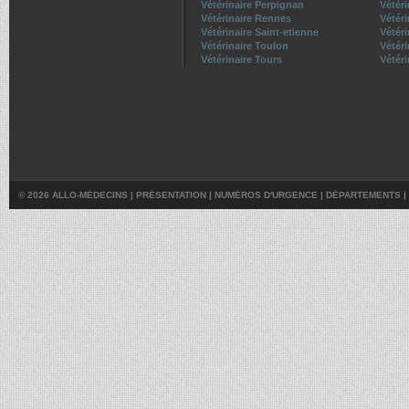
Vétérinaire Perpignan
Vétér
Vétérinaire Rennes
Vétér
Vétérinaire Saint-etienne
Vétér
Vétérinaire Toulon
Vétér
Vétérinaire Tours
Vétéri
© 2026 ALLO-MÉDECINS |
PRÉSENTATION
|
NUMÉROS D'URGENCE
|
DÉPARTEMENTS
|