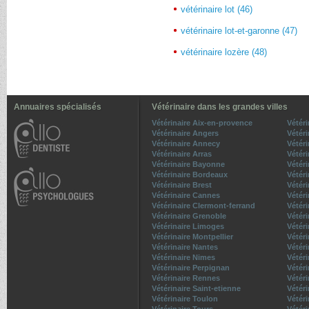
vétérinaire lot (46)
vétérinaire lot-et-garonne (47)
vétérinaire lozère (48)
Annuaires spécialisés
Vétérinaire dans les grandes villes
Vétérinaire Aix-en-provence
Vétér
Vétérinaire Angers
Vétéri
Vétérinaire Annecy
Vétéri
Vétérinaire Arras
Vétér
Vétérinaire Bayonne
Vétéri
Vétérinaire Bordeaux
Vétér
Vétérinaire Brest
Vétér
Vétérinaire Cannes
Vétéri
Vétérinaire Clermont-ferrand
Vétéri
Vétérinaire Grenoble
Vétéri
Vétérinaire Limoges
Vétéri
Vétérinaire Montpellier
Vétér
Vétérinaire Nantes
Vétéri
Vétérinaire Nimes
Vétéri
Vétérinaire Perpignan
Vétér
Vétérinaire Rennes
Vétér
Vétérinaire Saint-etienne
Vétér
Vétérinaire Toulon
Vétér
Vétérinaire Tours
Vétéri