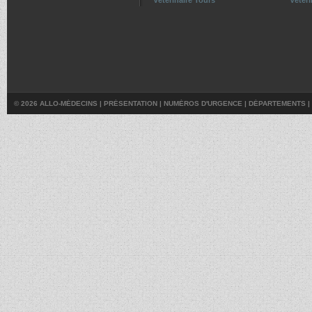
© 2026 ALLO-MÉDECINS |
PRÉSENTATION
|
NUMÉROS D'URGENCE
|
DÉPARTEMENTS
|