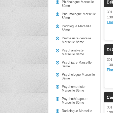
Bé
Phlébologue Marseille
8ème
30
Pneumologue Marseille
130
8ème
Plan
Podologue Marseille
8ème
Prothésiste dentaire
Marseille 8ème
Di
Psychanalyste
Marseille 8ème
30
Psychiatre Marseille
130
8ème
Plan
Psychologue Marseille
8ème
Psychomotricien
Marseille 8ème
Cen
Psychothérapeute
Marseille 8ème
30
Radiologue Marseille
130