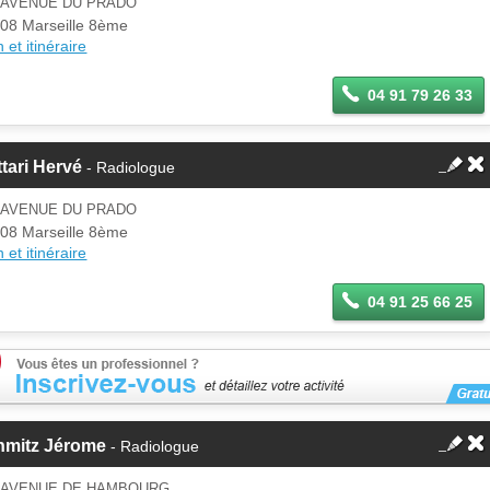
5 AVENUE DU PRADO
08 Marseille 8ème
 et itinéraire
04 91 79 26 33
tari Hervé
- Radiologue
1 AVENUE DU PRADO
08 Marseille 8ème
 et itinéraire
04 91 25 66 25
hmitz Jérome
- Radiologue
1 AVENUE DE HAMBOURG