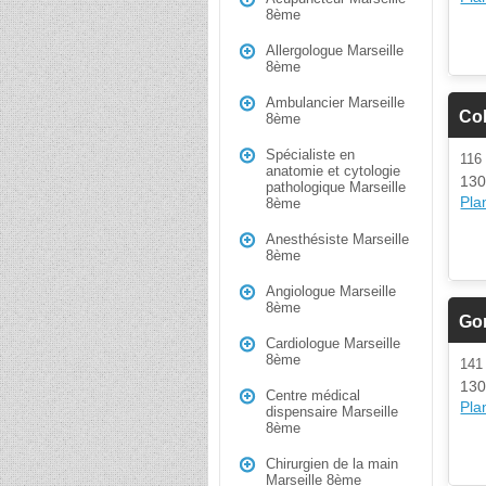
8ème
Allergologue Marseille
8ème
Ambulancier Marseille
Co
8ème
Spécialiste en
11
anatomie et cytologie
130
pathologique Marseille
Plan
8ème
Anesthésiste Marseille
8ème
Angiologue Marseille
8ème
Gor
Cardiologue Marseille
8ème
14
130
Centre médical
Plan
dispensaire Marseille
8ème
Chirurgien de la main
Marseille 8ème