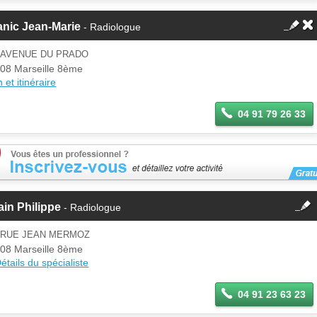
anic Jean-Marie
- Radiologue
5 AVENUE DU PRADO
08 Marseille 8ème
 et itinéraire
04 91 79 26 33
fermer
ain Philippe
- Radiologue
Cette fiche est la propriété
d'un membre.
6 RUE JEAN MERMOZ
Se
08 Marseille 8ème
Si vous êtes ce membre, mettez à
connecter
étails du spécialiste
jour ces informations sur votre
espace Pro.
04 91 23 63 23