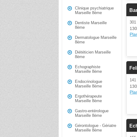
Clinique psychiatrique
Bar
Marseille 8ème
30
Dentiste Marseille
8ème
130
Plan
Dermatologue Marseille
8ème
Diététicien Marseille
8ème
Echographiste
Fel
Marseille 8ème
14
Endocrinologue
130
Marseille 8ème
Plan
Ergothérapeute
Marseille 8ème
Gastro-entérologue
Marseille 8ème
Ec
Gérontologue - Gériatre
Marseille 8ème