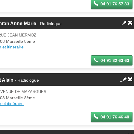
04 91 76 57 33
mran Anne-Marie
- Radiologue
 RUE JEAN MERMOZ
08 Marseille 8ème
 et itinéraire
04 91 32 63 63
t Alain
- Radiologue
 AVENUE DE MAZARGUES
08 Marseille 8ème
 et itinéraire
04 91 76 46 40