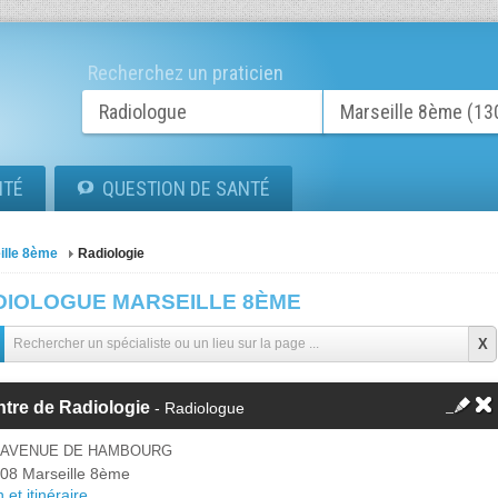
Recherchez un praticien
ITÉ
QUESTION DE SANTÉ
ille 8ème
Radiologie
DIOLOGUE MARSEILLE 8ÈME
tre de Radiologie
- Radiologue
1 AVENUE DE HAMBOURG
08 Marseille 8ème
 et itinéraire