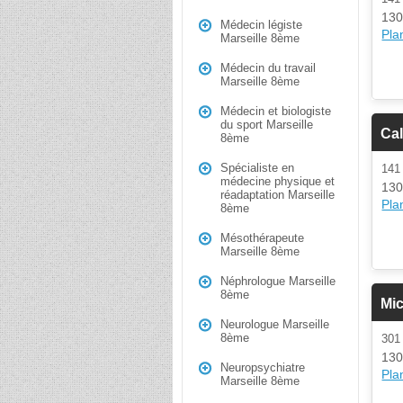
130
Médecin légiste
Plan
Marseille 8ème
Médecin du travail
Marseille 8ème
Médecin et biologiste
du sport Marseille
Cal
8ème
Spécialiste en
14
médecine physique et
130
réadaptation Marseille
Plan
8ème
Mésothérapeute
Marseille 8ème
Néphrologue Marseille
8ème
Mi
Neurologue Marseille
8ème
30
130
Neuropsychiatre
Plan
Marseille 8ème