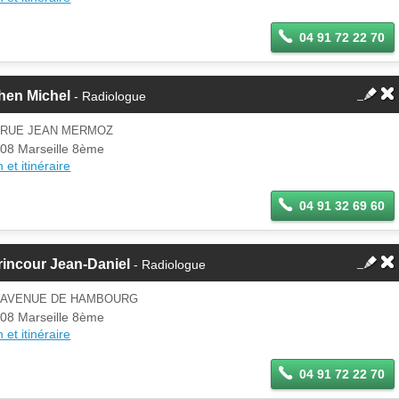
04 91 72 22 70
hen Michel
- Radiologue
6 RUE JEAN MERMOZ
08 Marseille 8ème
 et itinéraire
04 91 32 69 60
incour Jean-Daniel
- Radiologue
1 AVENUE DE HAMBOURG
08 Marseille 8ème
 et itinéraire
04 91 72 22 70