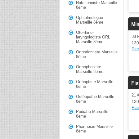
Nutritionniste Marseille
8ème
Ophtalmologue
Marseille 8ème
Mi
Oto-rhino-
38
laryngologiste ORL
Marseille 8ème
130
Plan
Orthodontiste Marseille
8ème
Orthophoniste
Marseille 8ème
Orthoptiste Marseille
Fia
8ème
21
Ostéopathe Marseille
130
8ème
Plan
Pédiatre Marseille
8ème
Pharmacie Marseille
8ème