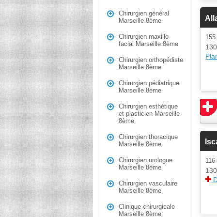
Chirurgien général
All
Marseille 8ème
Chirurgien maxillo-
15
facial Marseille 8ème
130
Plan
Chirurgien orthopédiste
Marseille 8ème
Chirurgien pédiatrique
Marseille 8ème
Chirurgien esthétique
et plasticien Marseille
8ème
Chirurgien thoracique
Isc
Marseille 8ème
Chirurgien urologue
11
Marseille 8ème
130
D
Chirurgien vasculaire
Marseille 8ème
Clinique chirurgicale
Marseille 8ème