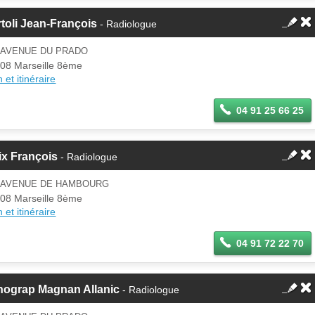
toli Jean-François
- Radiologue
1 AVENUE DU PRADO
08 Marseille 8ème
 et itinéraire
04 91 25 66 25
ix François
- Radiologue
1 AVENUE DE HAMBOURG
08 Marseille 8ème
 et itinéraire
04 91 72 22 70
hograp Magnan Allanic
- Radiologue