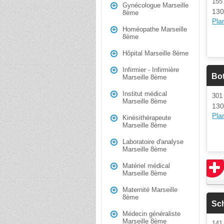
15
Gynécologue Marseille
130
8ème
Plan
Homéopathe Marseille
8ème
Hôpital Marseille 8ème
Infirmier - Infirmière
Bot
Marseille 8ème
Institut médical
30
Marseille 8ème
130
Plan
Kinésithérapeute
Marseille 8ème
Laboratoire d'analyse
Marseille 8ème
Matériel médical
Marseille 8ème
Maternité Marseille
8ème
Sc
Médecin généraliste
Marseille 8ème
14