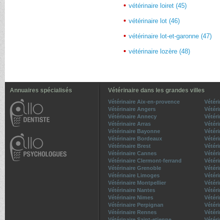
vétérinaire loiret (45)
vétérinaire lot (46)
vétérinaire lot-et-garonne (47)
vétérinaire lozère (48)
Annuaires spécialisés
Vétérinaire dans les grandes villes
Vétérinaire Aix-en-provence
Vétér
Vétérinaire Angers
Vétéri
Vétérinaire Annecy
Vétéri
Vétérinaire Arras
Vétér
Vétérinaire Bayonne
Vétéri
Vétérinaire Bordeaux
Vétér
Vétérinaire Brest
Vétér
Vétérinaire Cannes
Vétéri
Vétérinaire Clermont-ferrand
Vétéri
Vétérinaire Grenoble
Vétéri
Vétérinaire Limoges
Vétéri
Vétérinaire Montpellier
Vétér
Vétérinaire Nantes
Vétéri
Vétérinaire Nimes
Vétéri
Vétérinaire Perpignan
Vétér
Vétérinaire Rennes
Vétér
Vétérinaire Saint-etienne
Vétér