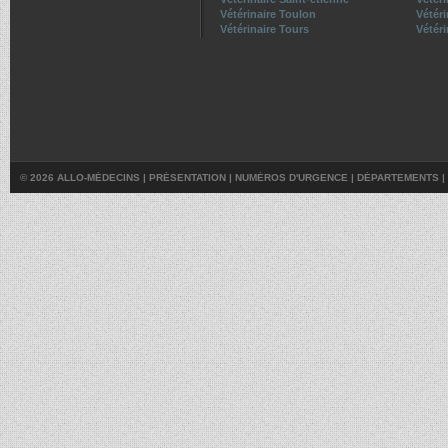
Vétérinaire Toulon
Vétér
Vétérinaire Tours
Vétéri
© 2026 ALLO-MÉDECINS |
PRÉSENTATION
|
NUMÉROS D'URGENCE
|
DÉPARTEMENTS
|