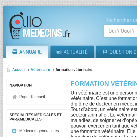
Recherchez un
ANNUAIRE
ACTUALITÉ
QUESTION D
Accueil
Vétérinaire
formation vétérinaire
FORMATION VÉTÉRI
NAVIGATION
Un vétérinaire est une personn
Page d'accueil
vétérinaire. C’est une formatio
diplôme de docteur en médecin
Tout d’abord, un vétérinaire es
secteur animalier. Le vétérinai
SPÉCIALITÉS MÉDICALES ET
PARAMÉDICALES
maladies, de soigner et d’opére
pouvoir exercer en tant que vé
Médecins généralistes
une formation vétérinaire. Elle
formation de vétérinaire, la for