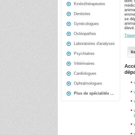
donc l
Kinésithérapeutes
médic
anima
Dentistes
emmen
se dép
anima
Gynécologues
élevé
Ostéopathes
Trouv
Laboratoires d'analyses
Re
Psychiatres
Vétérinaires
Accé
dép
Cardiologues
Ophtalmologues
Plus de spécialités ...