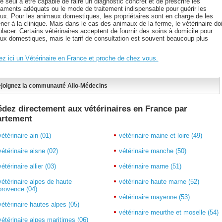
e seul à être capable de faire un diagnostic concret et de prescrire les
aments adéquats ou le mode de traitement indispensable pour guérir les
ux. Pour les animaux domestiques, les propriétaires sont en charge de les
er à la clinique. Mais dans le cas des animaux de la ferme, le vétérinaire doi
lacer. Certains vétérinaires acceptent de fournir des soins à domicile pour
ux domestiques, mais le tarif de consultation est souvent beaucoup plus
.
ez ici un Vétérinaire en France et proche de chez vous.
joignez la communauté Allo-Médecins
dez directement aux vétérinaires en France par
artement
vétérinaire ain (01)
vétérinaire maine et loire (49)
vétérinaire aisne (02)
vétérinaire manche (50)
vétérinaire allier (03)
vétérinaire marne (51)
vétérinaire alpes de haute
vétérinaire haute marne (52)
provence (04)
vétérinaire mayenne (53)
vétérinaire hautes alpes (05)
vétérinaire meurthe et moselle (54)
vétérinaire alpes maritimes (06)