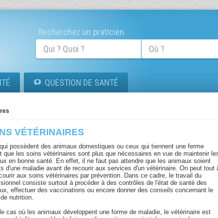
Recherchez un praticien
ITÉ
QUESTION DE SANTÉ
ires
INS VÉTÉRINAIRES
qui possèdent des animaux domestiques ou ceux qui tiennent une ferme
t que les soins vétérinaires sont plus que nécessaires en vue de maintenir le
ux en bonne santé. En effet, il ne faut pas attendre que les animaux soient
ts d'une maladie avant de recourir aux services d'un vétérinaire. On peut tout 
ecourir aux soins vétérinaires par prévention. Dans ce cadre, le travail du
sionnel consiste surtout à procéder à des contrôles de l'état de santé des
ux, effectuer des vaccinations ou encore donner des conseils concernant le
de nutrition.
le cas où les animaux développent une forme de maladie, le vétérinaire est