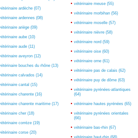
vétérinaire meuse (55)
vétérinaire ardèche (07)
vétérinaire morbihan (56)
vétérinaire ardennes (08)
vétérinaire moselle (57)
vétérinaire ariège (09)
vétérinaire nièvre (58)
vétérinaire aube (10)
vétérinaire nord (59)
vétérinaire aude (11)
vétérinaire oise (60)
vétérinaire aveyron (12)
vétérinaire orne (61)
vétérinaire bouches du rhône (13)
vétérinaire pas de calais (62)
vétérinaire calvados (14)
vétérinaire puy de dôme (63)
vétérinaire cantal (15)
vétérinaire pyrénées-atlantiques
vétérinaire charente (16)
(64)
vétérinaire charente maritime (17)
vétérinaire hautes pyrénées (65)
vétérinaire cher (18)
vétérinaire pyrénées orientales
(66)
vétérinaire corrèze (19)
vétérinaire bas-rhin (67)
vétérinaire corse (20)
vétérinaire haut-rhin (68)