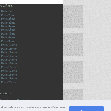
re à Paris
e Paris 1er
e Paris 2ème
e Paris 3ème
e Paris 4ème
e Paris 5ème
e Paris 6ème
e Paris 7ème
e Paris 8ème
e Paris 9ème
e Paris 10ème
e Paris 11ème
e Paris 12ème
e Paris 13ème
e Paris 14ème
e Paris 15ème
e Paris 16ème
e Paris 17ème
e Paris 18ème
e Paris 19ème
e Paris 20ème
sociaux
Médecins sur Facebook
z-nous sur Twitter
nalités relatives aux médias sociaux et d'analyser
Fermer