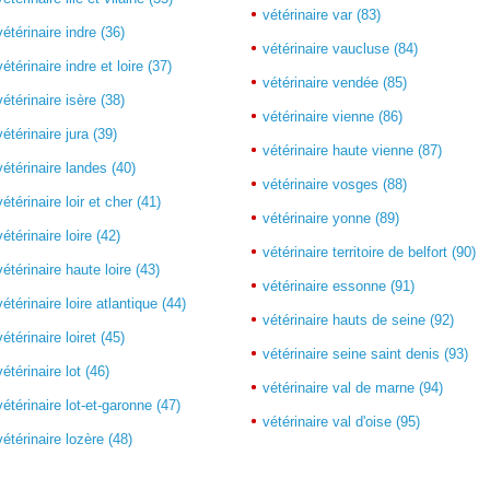
vétérinaire var (83)
vétérinaire indre (36)
vétérinaire vaucluse (84)
vétérinaire indre et loire (37)
vétérinaire vendée (85)
vétérinaire isère (38)
vétérinaire vienne (86)
vétérinaire jura (39)
vétérinaire haute vienne (87)
vétérinaire landes (40)
vétérinaire vosges (88)
vétérinaire loir et cher (41)
vétérinaire yonne (89)
vétérinaire loire (42)
vétérinaire territoire de belfort (90)
vétérinaire haute loire (43)
vétérinaire essonne (91)
vétérinaire loire atlantique (44)
vétérinaire hauts de seine (92)
vétérinaire loiret (45)
vétérinaire seine saint denis (93)
vétérinaire lot (46)
vétérinaire val de marne (94)
vétérinaire lot-et-garonne (47)
vétérinaire val d'oise (95)
vétérinaire lozère (48)