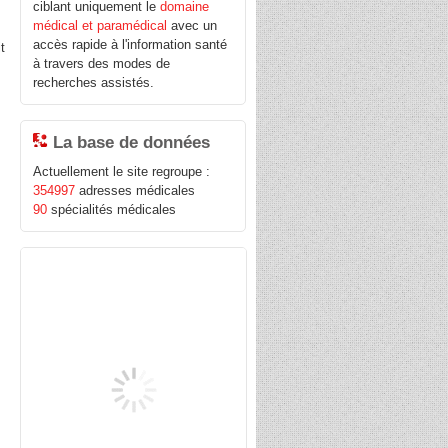
ciblant uniquement le
domaine
médical et paramédical
avec un
accès rapide à l'information santé
t
à travers des modes de
recherches assistés.
La base de données
Actuellement le site regroupe :
354997
adresses médicales
90
spécialités médicales