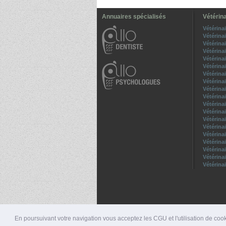
Annuaires spécialisés
Vétérina
Vétérina
Vétérina
Vétérina
Vétérina
Vétérina
Vétérina
Vétérina
Vétérina
Vétérina
Vétérina
Vétérina
Vétérina
Vétérina
Vétérina
Vétérina
Vétérina
Vétérina
Vétérina
Vétérina
En poursuivant votre navigation vous acceptez les CGU et l'utilisation de cook