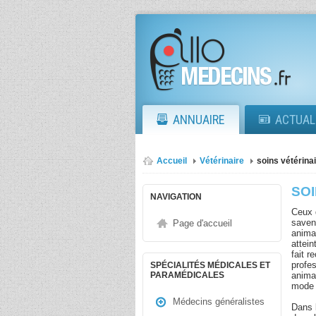
ANNUAIRE
ACTUAL
Accueil
Vétérinaire
soins vétérina
SO
NAVIGATION
Ceux 
saven
Page d'accueil
anima
attein
fait r
profes
SPÉCIALITÉS MÉDICALES ET
anima
PARAMÉDICALES
mode 
Médecins généralistes
Dans 