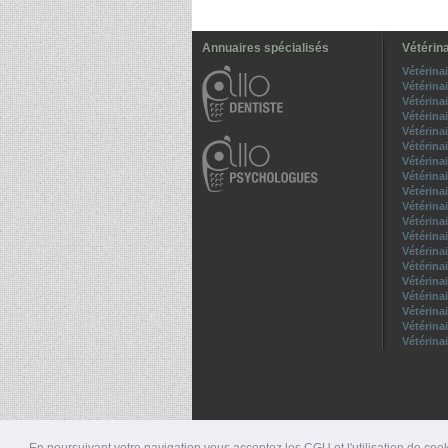
Annuaires spécialisés
Vétérina
Vétérina
Vétérina
Vétérina
Vétérina
Vétérina
Vétérina
Vétérina
Vétérina
Vétérina
Vétérina
Vétérina
Vétérina
Vétérina
Vétérina
Vétérina
Vétérina
Vétérina
Vétérina
Vétérina