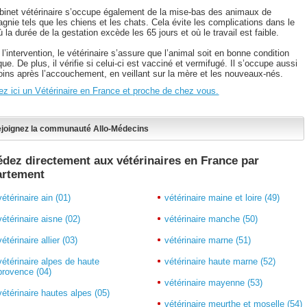
binet vétérinaire s’occupe également de la mise-bas des animaux de
gnie tels que les chiens et les chats. Cela évite les complications dans le
 la durée de la gestation excède les 65 jours et où le travail est faible.
l’intervention, le vétérinaire s’assure que l’animal soit en bonne condition
ue. De plus, il vérifie si celui-ci est vacciné et vermifugé. Il s’occupe aussi
oins après l’accouchement, en veillant sur la mère et les nouveaux-nés.
ez ici un Vétérinaire en France et proche de chez vous.
joignez la communauté Allo-Médecins
dez directement aux vétérinaires en France par
artement
vétérinaire ain (01)
vétérinaire maine et loire (49)
vétérinaire aisne (02)
vétérinaire manche (50)
vétérinaire allier (03)
vétérinaire marne (51)
vétérinaire alpes de haute
vétérinaire haute marne (52)
provence (04)
vétérinaire mayenne (53)
vétérinaire hautes alpes (05)
vétérinaire meurthe et moselle (54)