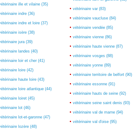
vétérinaire ille et vilaine (35)
vétérinaire var (83)
vétérinaire indre (36)
vétérinaire vaucluse (84)
vétérinaire indre et loire (37)
vétérinaire vendée (85)
vétérinaire isère (38)
vétérinaire vienne (86)
vétérinaire jura (39)
vétérinaire haute vienne (87)
vétérinaire landes (40)
vétérinaire vosges (88)
vétérinaire loir et cher (41)
vétérinaire yonne (89)
vétérinaire loire (42)
vétérinaire territoire de belfort (90)
vétérinaire haute loire (43)
vétérinaire essonne (91)
vétérinaire loire atlantique (44)
vétérinaire hauts de seine (92)
vétérinaire loiret (45)
vétérinaire seine saint denis (93)
vétérinaire lot (46)
vétérinaire val de marne (94)
vétérinaire lot-et-garonne (47)
vétérinaire val d'oise (95)
vétérinaire lozère (48)