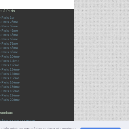
re à Paris
e Paris 1er
e Paris 2ème
e Paris 3ème
e Paris 4ème
e Paris 5ème
e Paris 6ème
e Paris 7ème
e Paris 8ème
e Paris 9ème
e Paris 10ème
e Paris 11ème
e Paris 12ème
e Paris 13ème
e Paris 14ème
e Paris 15ème
e Paris 16ème
e Paris 17ème
e Paris 18ème
e Paris 19ème
e Paris 20ème
sociaux
Médecins sur Facebook
z-nous sur Twitter