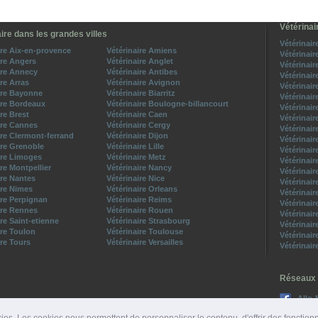
Vétérinai
ire dans les grandes villes
Vétérinair
ire Aix-en-provence
Vétérinaire Amiens
Vétérinair
ire Angers
Vétérinaire Anglet
Vétérinair
ire Annecy
Vétérinaire Antibes
Vétérinair
ire Arras
Vétérinaire Avignon
Vétérinair
ire Bayonne
Vétérinaire Biarritz
Vétérinair
ire Bordeaux
Vétérinaire Boulogne-billancourt
Vétérinair
ire Brest
Vétérinaire Caen
Vétérinair
ire Cannes
Vétérinaire Cergy
Vétérinair
ire Clermont-ferrand
Vétérinaire Dijon
Vétérinair
ire Grenoble
Vétérinaire Lille
Vétérinair
ire Limoges
Vétérinaire Metz
Vétérinair
ire Montpellier
Vétérinaire Nancy
Vétérinair
ire Nantes
Vétérinaire Nice
Vétérinair
ire Nimes
Vétérinaire Orleans
Vétérinair
ire Perpignan
Vétérinaire Reims
Vétérinair
ire Rennes
Vétérinaire Rouen
Vétérinair
ire Saint-etienne
Vétérinaire Strasbourg
Vétérinair
ire Toulon
Vétérinaire Toulouse
Vétérinair
ire Tours
Vétérinaire Versailles
Vétérinair
Réseaux 
Allo-
Suive