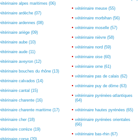
vétérinaire alpes maritimes (06)
vétérinaire meuse (55)
vétérinaire ardèche (07)
vétérinaire morbihan (56)
vétérinaire ardennes (08)
vétérinaire moselle (57)
vétérinaire ariège (09)
vétérinaire nièvre (58)
vétérinaire aube (10)
vétérinaire nord (59)
vétérinaire aude (11)
vétérinaire oise (60)
vétérinaire aveyron (12)
vétérinaire orne (61)
vétérinaire bouches du rhône (13)
vétérinaire pas de calais (62)
vétérinaire calvados (14)
vétérinaire puy de dôme (63)
vétérinaire cantal (15)
vétérinaire pyrénées-atlantiques
vétérinaire charente (16)
(64)
vétérinaire charente maritime (17)
vétérinaire hautes pyrénées (65)
vétérinaire cher (18)
vétérinaire pyrénées orientales
(66)
vétérinaire corrèze (19)
vétérinaire bas-rhin (67)
vétérinaire corse (20)