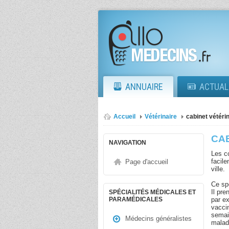
ANNUAIRE
ACTUAL
Accueil
Vétérinaire
cabinet vétéri
CA
NAVIGATION
Les c
facile
Page d'accueil
ville.
Ce sp
Il pr
SPÉCIALITÉS MÉDICALES ET
par ex
PARAMÉDICALES
vaccin
semai
Médecins généralistes
maladi