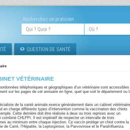
Recherchez un praticien
ITÉ
QUESTION DE SANTÉ
naire
BINET VÉTÉRINAIRE
oordonnées téléphoniques et géographiques d’un vétérinaire sont accessibles
ment sur les pages de cet annuaire en ligne, quel que soit le département ou l
écialiste de la santé animale exerce généralement dans un cabinet vétérinaire
end en charge différents types d’intervention comme la vaccination des chiots
emple. Cette dernière doit être réalisée à deux ou trois reprises avec un
 combiné CHLPPi. Il est impératif de respecter un intervalle de trois
nes au minimum entre chaque injection. Ce vaccin protège un chiot contre la
e de Carré, l’Hépatite, la Leptospirose, la Parvovirose et le ParaInfluenza.