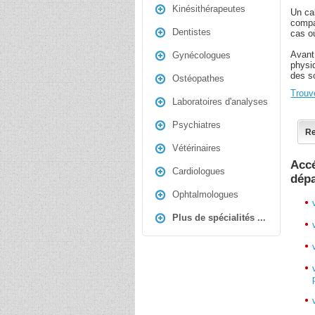
Kinésithérapeutes
Un ca
compa
Dentistes
cas où
Avant 
Gynécologues
physiq
des s
Ostéopathes
Trouv
Laboratoires d'analyses
Psychiatres
Re
Vétérinaires
Accé
Cardiologues
dép
Ophtalmologues
Plus de spécialités ...