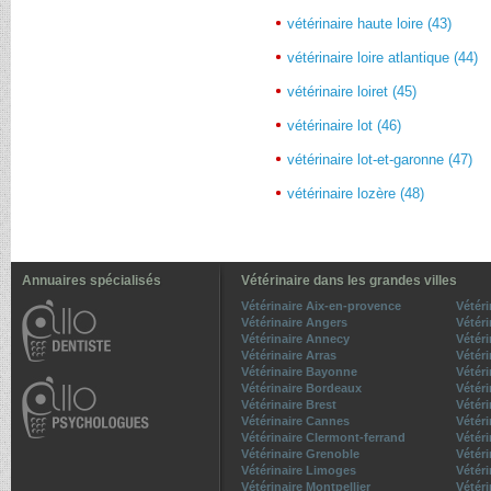
vétérinaire haute loire (43)
vétérinaire loire atlantique (44)
vétérinaire loiret (45)
vétérinaire lot (46)
vétérinaire lot-et-garonne (47)
vétérinaire lozère (48)
Annuaires spécialisés
Vétérinaire dans les grandes villes
Vétérinaire Aix-en-provence
Vétér
Vétérinaire Angers
Vétéri
Vétérinaire Annecy
Vétéri
Vétérinaire Arras
Vétér
Vétérinaire Bayonne
Vétéri
Vétérinaire Bordeaux
Vétér
Vétérinaire Brest
Vétér
Vétérinaire Cannes
Vétéri
Vétérinaire Clermont-ferrand
Vétéri
Vétérinaire Grenoble
Vétéri
Vétérinaire Limoges
Vétéri
Vétérinaire Montpellier
Vétér