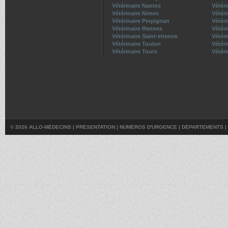
Vétérinaire Nantes
Vétéri
Vétérinaire Nimes
Vétéri
Vétérinaire Perpignan
Vétér
Vétérinaire Rennes
Vétér
Vétérinaire Saint-etienne
Vétér
Vétérinaire Toulon
Vétér
Vétérinaire Tours
Vétéri
© 2026 ALLO-MÉDECINS |
PRÉSENTATION
|
NUMÉROS D'URGENCE
|
DÉPARTEMENTS
|