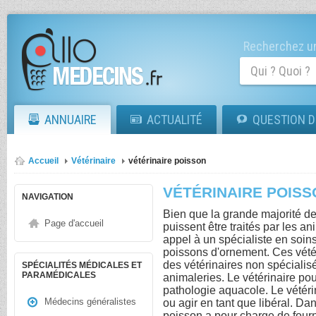
Recherchez un
ANNUAIRE
ACTUALITÉ
QUESTION D
Accueil
Vétérinaire
vétérinaire poisson
VÉTÉRINAIRE POIS
NAVIGATION
Bien que la grande majorité d
Page d'accueil
puissent être traités par les ani
appel à un spécialiste en soi
poissons d'ornement. Ces vétéri
des vétérinaires non spécialisé
SPÉCIALITÉS MÉDICALES ET
PARAMÉDICALES
animaleries. Le vétérinaire pou
pathologie aquacole. Le vétéri
Médecins généralistes
ou agir en tant que libéral. Dan
poisson a pour charge de fourn