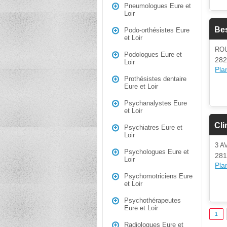
Pneumologues Eure et
Loir
Be
Podo-orthésistes Eure
et Loir
RO
Podologues Eure et
282
Loir
Plan
Prothésistes dentaire
Eure et Loir
Psychanalystes Eure
et Loir
Cli
Psychiatres Eure et
Loir
3 
Psychologues Eure et
281
Loir
Plan
Psychomotriciens Eure
et Loir
Psychothérapeutes
Eure et Loir
1
Radiologues Eure et