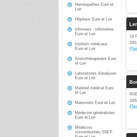
Homéopathes Eure et
Loir
Hôpitaux Eure et Loir
Len
Infirmiers - Infirmières
Eure et Loir
19 
281
Instituts médicaux
Plan
Eure et Loir
Kinésithérapeutes Eure
et Loir
Laboratoires d'analyses
Eure et Loir
Bou
Matériel médical Eure
et Loir
RU
285
Maternités Eure et Loir
Plan
Médecins généralistes
Eure et Loir
Médecins
conventionnés SNCF
Eure et Loir