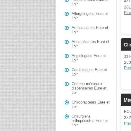
42
Loir
281
Plan
Allergologues Eure et
Loir
Ambulanciers Eure et
Loir
Anesthésistes Eure et
Cli
Loir
Angiologues Eure et
33 
Loir
280
Plan
Cardiologues Eure et
Loir
Centres médicaux
dispensaires Eure et
Loir
Még
Chiropracteurs Eure et
Loir
RO
Chirurgiens
282
orthopédistes Eure et
Plan
Loir