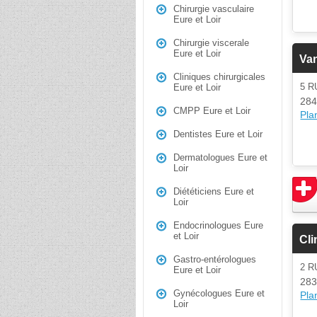
Chirurgie vasculaire
Eure et Loir
Chirurgie viscerale
Eure et Loir
Van
Cliniques chirurgicales
5 R
Eure et Loir
284
CMPP Eure et Loir
Plan
Dentistes Eure et Loir
Dermatologues Eure et
Loir
Diététiciens Eure et
Loir
Endocrinologues Eure
et Loir
Cli
Gastro-entérologues
2 R
Eure et Loir
283
Gynécologues Eure et
Plan
Loir