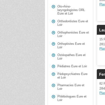
Plan
Oto-rhino-
laryngologistes ORL
Eure et Loir
Orthodontistes Eure et
Loir
La
Orthophonistes Eure et
Loir
15 
Orthoptistes Eure et
281
Loir
Plan
Ostéopathes Eure et
Loir
Pédiatres Eure et Loir
Pédopsychiatres Eure
Fen
et Loir
82
Pharmacies Eure et
284
Loir
Plan
Phlébologues Eure et
Loir