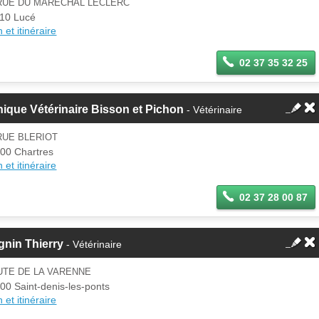
 RUE DU MARECHAL LECLERC
10 Lucé
 et itinéraire
02 37 35 32 25
nique Vétérinaire Bisson et Pichon
- Vétérinaire
RUE BLERIOT
00 Chartres
 et itinéraire
02 37 28 00 87
nin Thierry
- Vétérinaire
UTE DE LA VARENNE
00 Saint-denis-les-ponts
 et itinéraire