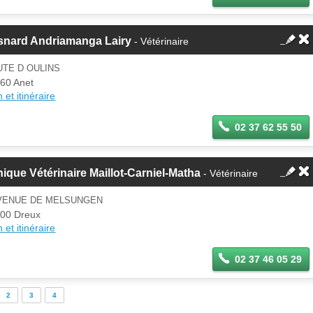
snard Andriamanga Lairy
- Vétérinaire
UTE D OULINS
60 Anet
 et itinéraire
02 37 62 55 50
nique Vétérinaire Maillot-Carniel-Matha
- Vétérinaire
AVENUE DE MELSUNGEN
00 Dreux
 et itinéraire
02 37 46 05 29
2
3
4