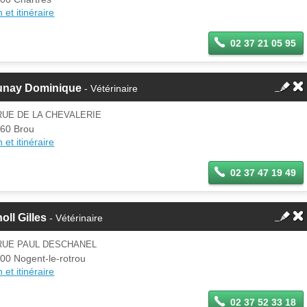
 et itinéraire
02 37 21 05 95
unay Dominique
- Vétérinaire
RUE DE LA CHEVALERIE
60 Brou
 et itinéraire
02 37 47 19 49
oll Gilles
- Vétérinaire
 RUE PAUL DESCHANEL
00 Nogent-le-rotrou
 et itinéraire
02 37 52 33 18