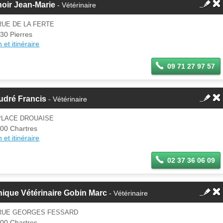
oir Jean-Marie
- Vétérinaire
RUE DE LA FERTE
30 Pierres
 et itinéraire
09 71 27 97 57
udré Francis
- Vétérinaire
PLACE DROUAISE
00 Chartres
 et itinéraire
02 37 36 06 09
nique Vétérinaire Gobin Marc
- Vétérinaire
 RUE GEORGES FESSARD
00 Chartres