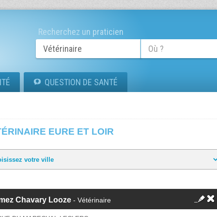
Recherchez un praticien
ITÉ
QUESTION DE SANTÉ
ÉRINAIRE EURE ET LOIR
mez Chavary Looze
- Vétérinaire