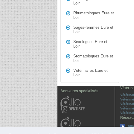
Loir
Rhumatologues Eure et
Loir
Sages-femmes Eure et
Loir
Sexologues Eure et
Loir
Stomatologues Eure et
Loir
Vétérinaires Eure et
Loir
Vétérina
Annuaires spécialisés
Vétérina
Vétérina
Vétérina
Vétérina
Vétérinai
Réseau
All
Sui