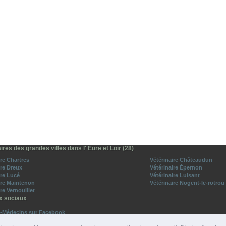
ires des grandes villes dans l' Eure et Loir (28)
ire Chartres
Vétérinaire Châteaudun
ire Dreux
Vétérinaire Épernon
ire Lucé
Vétérinaire Luisant
ire Maintenon
Vétérinaire Nogent-le-rotrou
re Vernouillet
x sociaux
o-Médecins sur Facebook
vez-nous sur Twitter