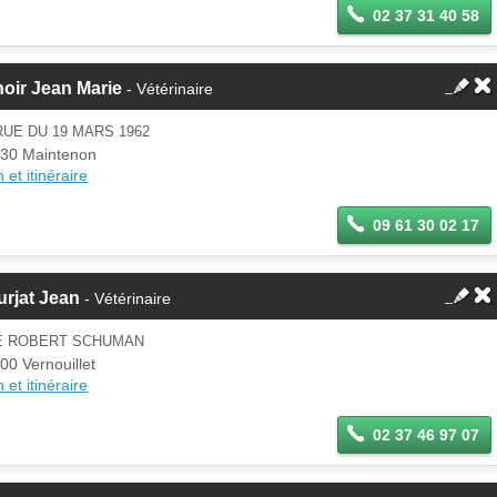
02 37 31 40 58
oir Jean Marie
- Vétérinaire
RUE DU 19 MARS 1962
30 Maintenon
 et itinéraire
09 61 30 02 17
rjat Jean
- Vétérinaire
E ROBERT SCHUMAN
00 Vernouillet
 et itinéraire
02 37 46 97 07