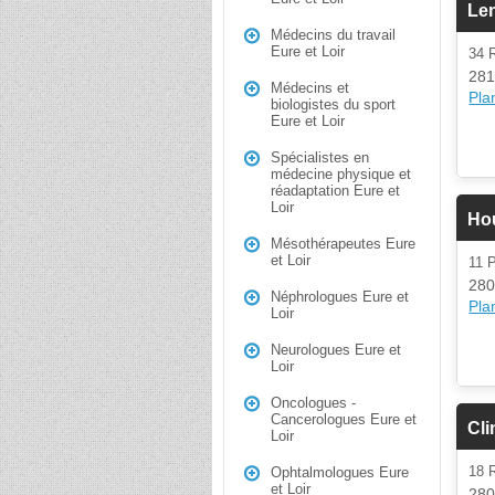
Len
Médecins du travail
Eure et Loir
34 
281
Médecins et
Plan
biologistes du sport
Eure et Loir
Spécialistes en
médecine physique et
réadaptation Eure et
Loir
Ho
Mésothérapeutes Eure
et Loir
11 
280
Néphrologues Eure et
Plan
Loir
Neurologues Eure et
Loir
Oncologues -
Cancerologues Eure et
Cli
Loir
18
Ophtalmologues Eure
et Loir
280