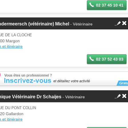
02 37 45 10 41
dermeersch (vétérinaire) Michel
- Vétérinaire
UE DE LA CLOCHE
00 Margon
 et itinéraire
02 37 52 43 03
nique Vétèrinaire Dr Schaijes
- Vétérinaire
UE DU PONT COLLIN
20 Gallardon
 et itinéraire