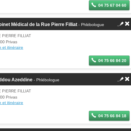
04 75 67 04 60
inet Médical de la Rue Pierre Filliat
- Phlébologue
 PIERRE FILLIAT
00 Privas
 et itinéraire
04 75 66 84 20
ddou Azeddine
- Phlébologue
 PIERRE FILLIAT
00 Privas
 et itinéraire
04 75 66 84 18