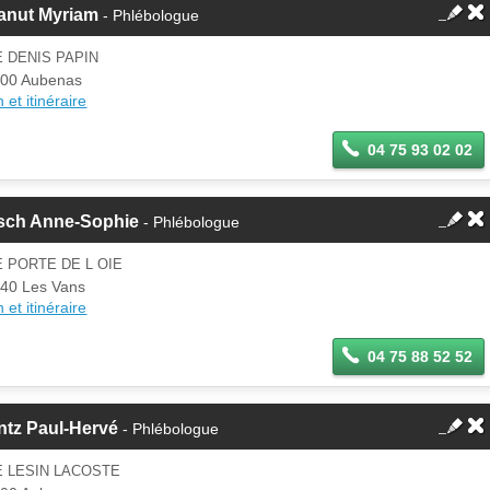
anut Myriam
- Phlébologue
 DENIS PAPIN
00 Aubenas
 et itinéraire
04 75 93 02 02
sch Anne-Sophie
- Phlébologue
 PORTE DE L OIE
40 Les Vans
 et itinéraire
04 75 88 52 52
ntz Paul-Hervé
- Phlébologue
E LESIN LACOSTE