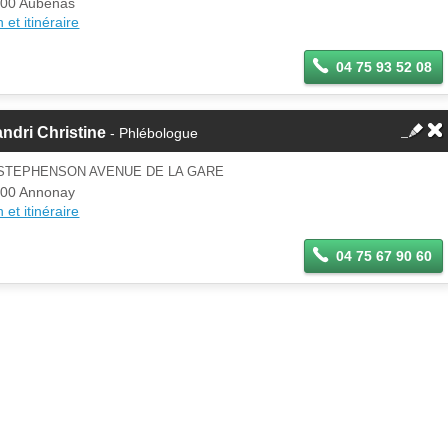
00 Aubenas
 et itinéraire
04 75 93 52 08
ndri Christine
- Phlébologue
 STEPHENSON AVENUE DE LA GARE
00 Annonay
 et itinéraire
04 75 67 90 60