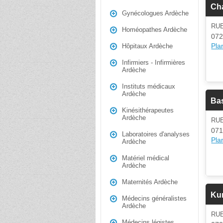
Ch
Gynécologues Ardèche
RUE
Homéopathes Ardèche
072
Plan
Hôpitaux Ardèche
Infirmiers - Infirmières
Ardèche
Instituts médicaux
Ardèche
Ba
Kinésithérapeutes
Ardèche
RUE
071
Laboratoires d'analyses
Plan
Ardèche
Matériel médical
Ardèche
Maternités Ardèche
Ku
Médecins généralistes
Ardèche
RU
Médecins légistes