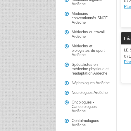
072
Ardèche
Plan
Médecins
conventionnés SNCF
Ardèche
Médecins du travail
Ardèche
Léa
Médecins et
LE
biologistes du sport
Ardèche
071
Plan
Spécialistes en
médecine physique et
réadaptation Ardèche
Néphrologues Ardèche
Neurologues Ardèche
Oncologues -
Cancerologues
Ardèche
Ophtalmologues
Ardèche