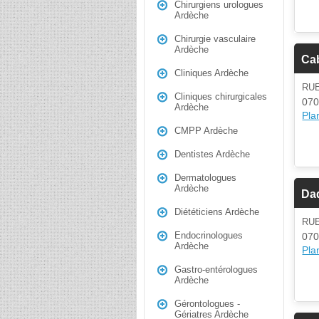
Chirurgiens urologues
Ardèche
Chirurgie vasculaire
Ardèche
Cab
Cliniques Ardèche
RUE
Cliniques chirurgicales
070
Ardèche
Plan
CMPP Ardèche
Dentistes Ardèche
Dermatologues
Ardèche
Da
Diététiciens Ardèche
RUE
Endocrinologues
070
Ardèche
Plan
Gastro-entérologues
Ardèche
Gérontologues -
Gériatres Ardèche