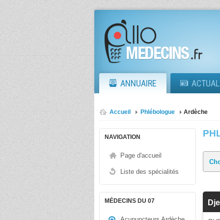
ANNUAIRE
ACTUAL
Accueil
Phlébologue
Ardèche
PH
NAVIGATION
Page d'accueil
Liste des spécialités
MÉDECINS DU 07
Dj
Acupuncteurs Ardèche