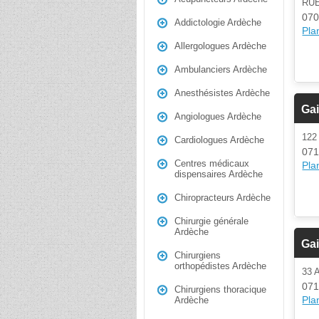
RUE
070
Addictologie Ardèche
Plan
Allergologues Ardèche
Ambulanciers Ardèche
Anesthésistes Ardèche
Gai
Angiologues Ardèche
122
Cardiologues Ardèche
071
Centres médicaux
Plan
dispensaires Ardèche
Chiropracteurs Ardèche
Chirurgie générale
Ardèche
Gai
Chirurgiens
orthopédistes Ardèche
33 
071
Chirurgiens thoracique
Plan
Ardèche