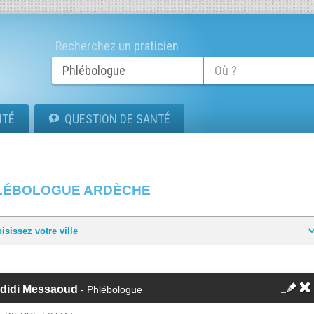
Recherchez un praticien
ITÉ
QUESTION DE SANTÉ
LÉBOLOGUE ARDÈCHE
edidi Messaoud
- Phlébologue