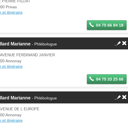
 PIERRE FILLIAT
00 Privas
 et itinéraire
04 75 66 84 18
llard Marianne
- Phlébologue
 AVENUE FERDINAND JANVIER
00 Annonay
 et itinéraire
04 75 33 25 66
llard Marianne
- Phlébologue
AVENUE DE L EUROPE
00 Annonay
 et itinéraire