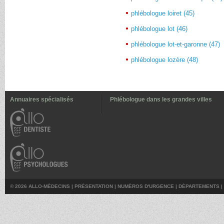
phlébologue loiret (45)
phlébologue lot (46)
phlébologue lot-et-garonne (47)
phlébologue lozère (48)
Annuaires spécialisés
Phlébologue dans les grandes villes
© 2026 ALLO-MÉDECINS |
PRÉSENTATION
|
NUMÉROS D'URGENCE
|
DÉPARTEMENTS
|