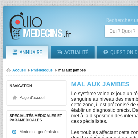
Recherchez un
ANNUAIRE
ACTUALITÉ
QUESTION D
Accueil
Phlébologue
mal aux jambes
MAL AUX JAMBES
NAVIGATION
Le système veineux joue un rôl
Page d'accueil
sanguine au niveau des membre
cette zone, il est préconisé d
établir un diagnostic précis. D
met à la disposition des inter
SPÉCIALITÉS MÉDICALES ET
PARAMÉDICALES
ces spécialistes.
Médecins généralistes
Les troubles affectant cette z
dont la sévérité varie d’un ind