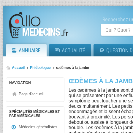
Recherchez un
ANNUAIRE
ACTUALITÉ
QUESTION D
Accueil
Phlébologue
œdèmes à la jambe
ŒDÈMES À LA JAMB
NAVIGATION
Les œdèmes à la jambe sont d
Page d'accueil
qui se présentent par une enf
symptôme peut toucher une se
deuxsimultanément. Les petits
endommagés et laissent échapp
SPÉCIALITÉS MÉDICALES ET
PARAMÉDICALES
trouvant à proximité. Les pers
debout ou assise à longueur d
Médecins généralistes
trouble. Les œdèmes à la jambe
maladie rénale ou d’une cirrho