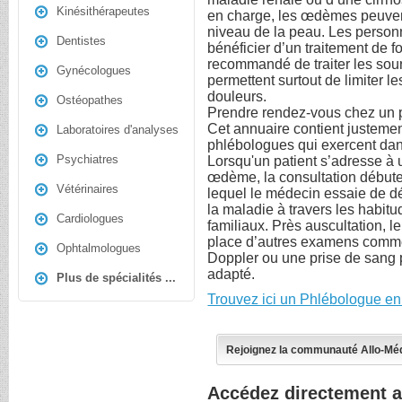
Kinésithérapeutes
en charge, les œdèmes peuven
niveau de la peau. Les person
Dentistes
bénéficier d’un traitement de fo
recommandé de traiter les sou
Gynécologues
permettent surtout de limiter l
douleurs.
Ostéopathes
Prendre rendez-vous chez un p
Cet annuaire contient justemen
Laboratoires d'analyses
phlébologues qui exercent dans
Psychiatres
Lorsqu'un patient s’adresse à
œdème, la consultation débute
Vétérinaires
lequel le médecin essaie de d
la maladie à travers les habit
Cardiologues
familiaux. Près auscultation, 
place d’autres examens comme
Ophtalmologues
Doppler ou une prise de sang p
adapté.
Plus de spécialités ...
Trouvez ici un Phlébologue en
Rejoignez la communauté Allo-Mé
Accédez directement 