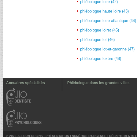
phlébologue loire (42)
phlébologue haute loire (43)
phlébologue loire atlantique (44)
phlébologue loiret (45)
phlébologue lot (46)
phlébologue lot-et-garonne (47)
phlébologue lozère (48)
Annuaires spécialisés
Phlébologue dans les grandes villes
© 2026 ALLO-MÉDECINS |
PRÉSENTATION
|
NUMÉROS D'URGENCE
|
DÉPARTEMENTS
|