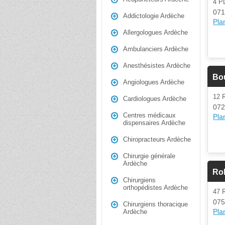
4 P
071
Addictologie Ardèche
Plan
Allergologues Ardèche
Ambulanciers Ardèche
Anesthésistes Ardèche
Bou
Angiologues Ardèche
12 
Cardiologues Ardèche
072
Centres médicaux
Plan
dispensaires Ardèche
Chiropracteurs Ardèche
Chirurgie générale
Ardèche
Rol
Chirurgiens
orthopédistes Ardèche
47
075
Chirurgiens thoracique
Plan
Ardèche