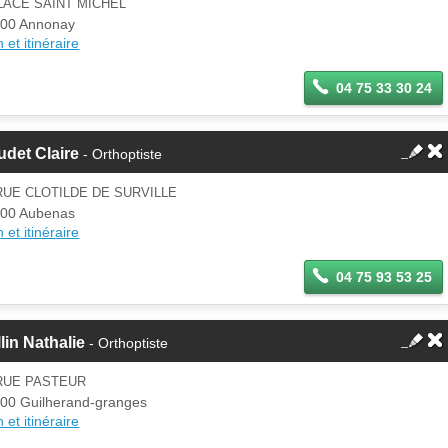
LACE SAINT MICHEL
00 Annonay
 et itinéraire
04 75 33 30 24
det Claire
- Orthoptiste
RUE CLOTILDE DE SURVILLE
00 Aubenas
 et itinéraire
04 75 93 53 25
lin Nathalie
- Orthoptiste
 RUE PASTEUR
00 Guilherand-granges
 et itinéraire