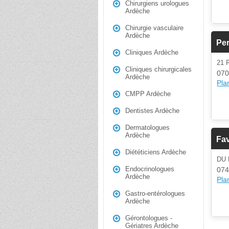
Chirurgiens urologues
Ardèche
Chirurgie vasculaire
Ardèche
Per
Cliniques Ardèche
21 
Cliniques chirurgicales
070
Ardèche
Plan
CMPP Ardèche
Dentistes Ardèche
Dermatologues
Ardèche
Fav
Diététiciens Ardèche
DU
Endocrinologues
07
Ardèche
Plan
Gastro-entérologues
Ardèche
Gérontologues -
Gériatres Ardèche