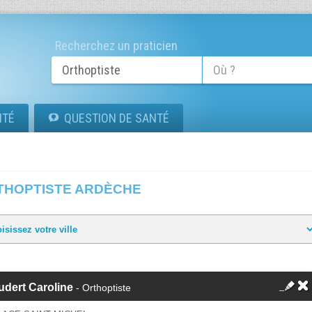
Recherchez un praticien
ITÉ
QUESTION DE SANTÉ
THOPTISTE ARDÈCHE
dert Caroline
- Orthoptiste