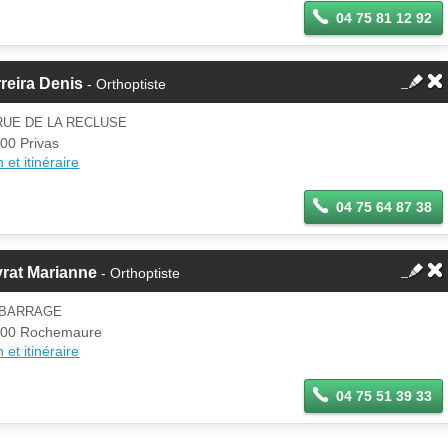
04 75 81 12 92
reira Denis
- Orthoptiste
RUE DE LA RECLUSE
00 Privas
 et itinéraire
04 75 64 87 38
rat Marianne
- Orthoptiste
 BARRAGE
400 Rochemaure
 et itinéraire
04 75 51 39 33