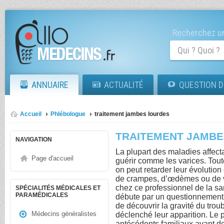
Recherchez un
ANNUAIRE
ACTUALITÉ
QUESTION D
Accueil
Phlébologue
traitement jambes lourdes
TRAITEMENT JAMBE
NAVIGATION
La plupart des maladies affecta
Page d'accueil
guérir comme les varices. Tout
on peut retarder leur évolution 
de crampes, d’œdèmes ou de v
chez ce professionnel de la sa
SPÉCIALITÉS MÉDICALES ET
PARAMÉDICALES
débute par un questionnement 
de découvrir la gravité du trou
Médecins généralistes
déclenché leur apparition. Le p
antécédents familiaux avant de