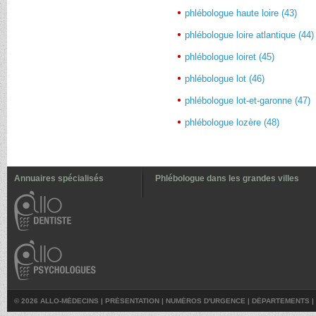
phlébologue haute loire (43)
phlébologue loire atlantique (44)
phlébologue loiret (45)
phlébologue lot (46)
phlébologue lot-et-garonne (47)
phlébologue lozère (48)
Annuaires spécialisés
Phlébologue dans les grandes villes
© 2026 ALLO-MÉDECINS |
PRÉSENTATION
|
NUMÉROS D'URGENCE
|
DÉPARTEMENTS
|