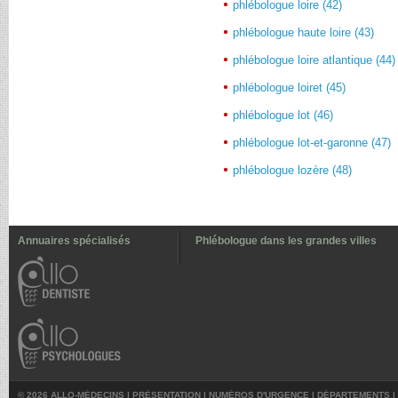
phlébologue loire (42)
phlébologue haute loire (43)
phlébologue loire atlantique (44)
phlébologue loiret (45)
phlébologue lot (46)
phlébologue lot-et-garonne (47)
phlébologue lozère (48)
Annuaires spécialisés
Phlébologue dans les grandes villes
© 2026 ALLO-MÉDECINS |
PRÉSENTATION
|
NUMÉROS D'URGENCE
|
DÉPARTEMENTS
|