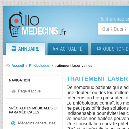
Recherchez un
ANNUAIRE
ACTUALITÉ
QUESTION D
Accueil
Phlébologue
traitement laser veines
TRAITEMENT LASER
NAVIGATION
De nombreux patients qui s’ad
Page d'accueil
une douleur ou des fourmille
inférieurs ou bien présentent 
Le phlébologue connaît les mét
ne peut pas offrir des solutions
SPÉCIALITÉS MÉDICALES ET
PARAMÉDICALES
indispensable pour éviter les 
veineuses non traitées peuven
Médecins généralistes
Une consultation chez le phlé
70% si le spécialiste est conv