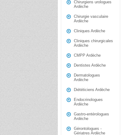
Chirurgiens urologues
Ardèche
Chirurgie vasculaire
Ardèche
Cliniques Ardèche
Cliniques chirurgicales
Ardèche
CMPP Ardèche
Dentistes Ardèche
Dermatologues
Ardèche
Diététiciens Ardèche
Endocrinologues
Ardèche
Gastro-entérologues
Ardèche
Gérontologues -
Gériatres Ardèche