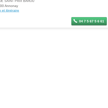
UE SAINT PRIX BAROU
00 Annonay
 et itinéraire
04 7 5 67 5 6 61