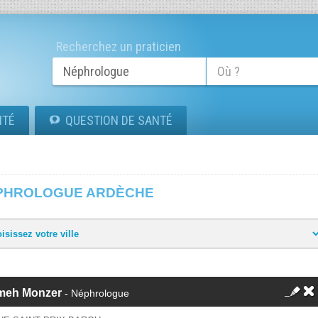
Recherchez un praticien
ITÉ
QUESTION DE SANTÉ
PHROLOGUE ARDÈCHE
meh Monzer
- Néphrologue