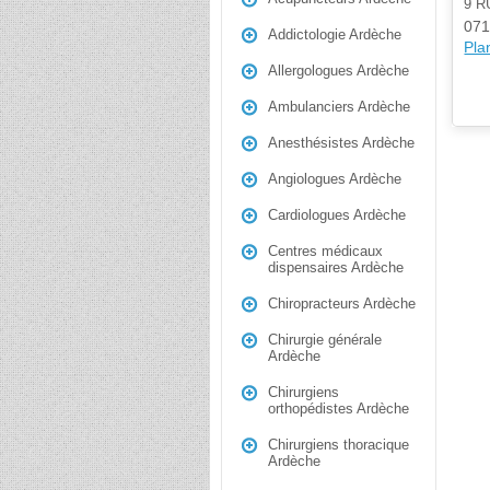
9 R
071
Addictologie Ardèche
Plan
Allergologues Ardèche
Ambulanciers Ardèche
Anesthésistes Ardèche
Angiologues Ardèche
Cardiologues Ardèche
Centres médicaux
dispensaires Ardèche
Chiropracteurs Ardèche
Chirurgie générale
Ardèche
Chirurgiens
orthopédistes Ardèche
Chirurgiens thoracique
Ardèche