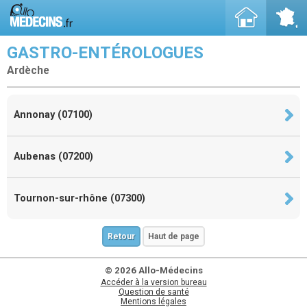
GASTRO-ENTÉROLOGUES
Ardèche
Annonay (07100)
Aubenas (07200)
Tournon-sur-rhône (07300)
Retour
Haut de page
© 2026 Allo-Médecins
Accéder à la version bureau
Question de santé
Mentions légales