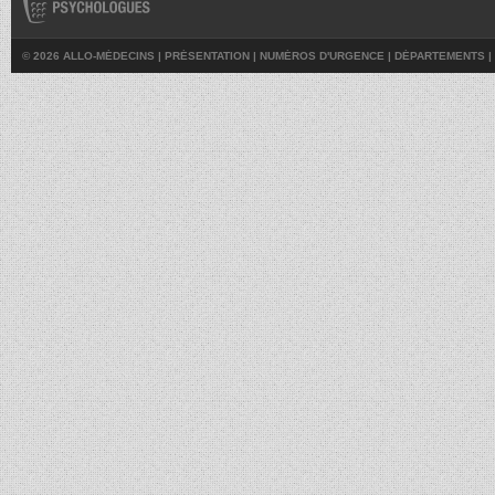
© 2026 ALLO-MÉDECINS |
PRÉSENTATION
|
NUMÉROS D'URGENCE
|
DÉPARTEMENTS
|