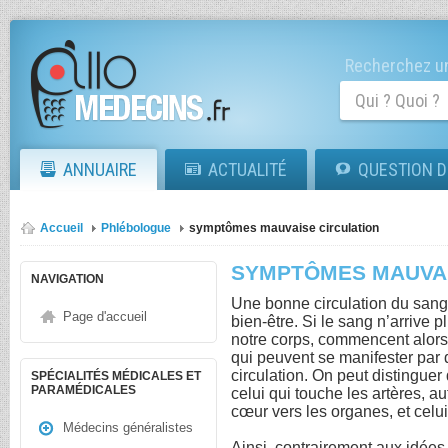
Recherchez un
ANNUAIRE
ACTUALITÉ
QUESTION D
Accueil
Phlébologue
symptômes mauvaise circulation
SYMPTÔMES MAUVAI
NAVIGATION
Une bonne circulation du sang e
Page d'accueil
bien-être. Si le sang n’arrive 
notre corps, commencent alors
qui peuvent se manifester pa
circulation. On peut distinguer
SPÉCIALITÉS MÉDICALES ET
PARAMÉDICALES
celui qui touche les artères, au
cœur vers les organes, et celui 
Médecins généralistes
Ainsi, contrairement aux idées