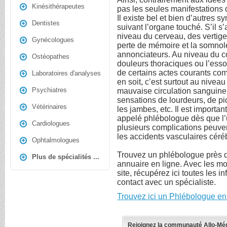
Kinésithérapeutes
pas les seules manifestations 
Il existe bel et bien d’autres
Dentistes
suivant l’organe touché. S’il s
niveau du cerveau, des vertige
Gynécologues
perte de mémoire et la somnol
annonciateurs. Au niveau du c
Ostéopathes
douleurs thoraciques ou l’ess
de certains actes courants com
Laboratoires d'analyses
en soit, c’est surtout au niv
Psychiatres
mauvaise circulation sanguine.
sensations de lourdeurs, de p
Vétérinaires
les jambes, etc. Il est importa
appelé phlébologue dès que l’u
Cardiologues
plusieurs complications peuve
les accidents vasculaires céréb
Ophtalmologues
Trouvez un phlébologue près d
Plus de spécialités ...
annuaire en ligne. Avec les m
site, récupérez ici toutes les 
contact avec un spécialiste.
Trouvez ici un Phlébologue en
Rejoignez la communauté Allo-Mé