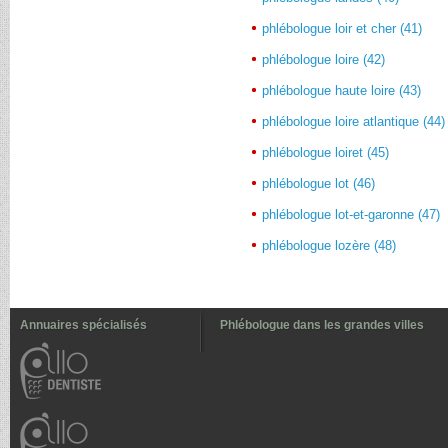
phlébologue loir et cher (41)
phlébologue loire (42)
phlébologue haute loire (43)
phlébologue loire atlantique (44)
phlébologue loiret (45)
phlébologue lot (46)
phlébologue lot-et-garonne (47)
phlébologue lozère (48)
Annuaires spécialisés
Phlébologue dans les grandes villes