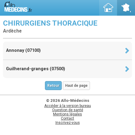
CHIRURGIENS THORACIQUE
Ardèche
Annonay (07100)
Guilherand-granges (07500)
Retour
Haut de page
© 2026 Allo-Médecins
Accéder à la version bureau
Question de santé
Mentions légales
Contact
Inscrivez-vous