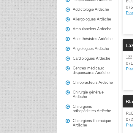
BO
075
Addictologie Ardèche
Plan
Allergologues Ardèche
Ambulanciers Ardèche
Anesthésistes Ardèche
Laz
Angiologues Ardèche
122
Cardiologues Ardèche
071
Centres médicaux
Plan
dispensaires Ardèche
Chiropracteurs Ardèche
Chirurgie générale
Ardèche
Bl
Chirurgiens
orthopédistes Ardèche
RU
072
Chirurgiens thoracique
Plan
Ardèche