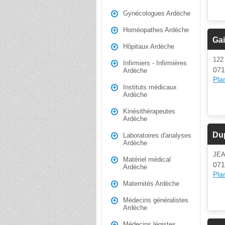
Gynécologues Ardèche
Homéopathes Ardèche
Gai
Hôpitaux Ardèche
122
Infirmiers - Infirmières
071
Ardèche
Plan
Instituts médicaux
Ardèche
Kinésithérapeutes
Ardèche
Du
Laboratoires d'analyses
Ardèche
JE
Matériel médical
071
Ardèche
Plan
Maternités Ardèche
Médecins généralistes
Ardèche
Médecins légistes