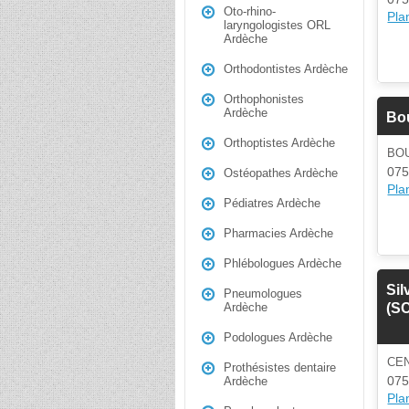
Oto-rhino-
Plan
laryngologistes ORL
Ardèche
Orthodontistes Ardèche
Orthophonistes
Ardèche
Bou
Orthoptistes Ardèche
BO
075
Ostéopathes Ardèche
Plan
Pédiatres Ardèche
Pharmacies Ardèche
Phlébologues Ardèche
Sil
Pneumologues
(S
Ardèche
Podologues Ardèche
CE
Prothésistes dentaire
075
Ardèche
Plan