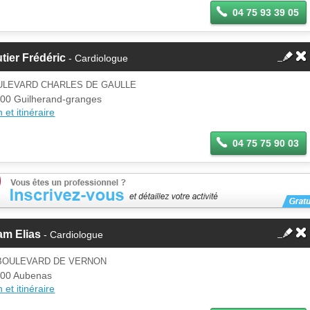
04 75 93 39 05
tier Frédéric
- Cardiologue
ULEVARD CHARLES DE GAULLE
00 Guilherand-granges
 et itinéraire
04 75 75 90 03
am Elias
- Cardiologue
 BOULEVARD DE VERNON
00 Aubenas
 et itinéraire