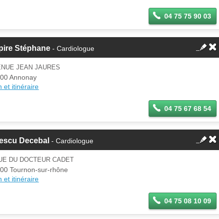
04 75 75 90 03
pire Stéphane
- Cardiologue
ENUE JEAN JAURES
00 Annonay
 et itinéraire
04 75 67 68 54
vescu Decebal
- Cardiologue
RUE DU DOCTEUR CADET
00 Tournon-sur-rhône
 et itinéraire
04 75 08 10 09