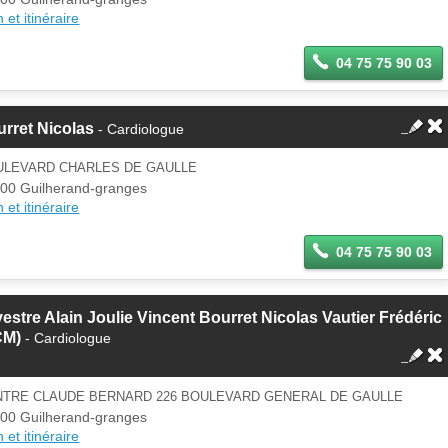
 et itinéraire
04 75 75 90 03
rret Nicolas
- Cardiologue
ULEVARD CHARLES DE GAULLE
00 Guilherand-granges
 et itinéraire
04 75 75 90 03
vestre Alain Joulie Vincent Bourret Nicolas Vautier Frédéric
CM)
- Cardiologue
NTRE CLAUDE BERNARD 226 BOULEVARD GENERAL DE GAULLE
00 Guilherand-granges
 et itinéraire