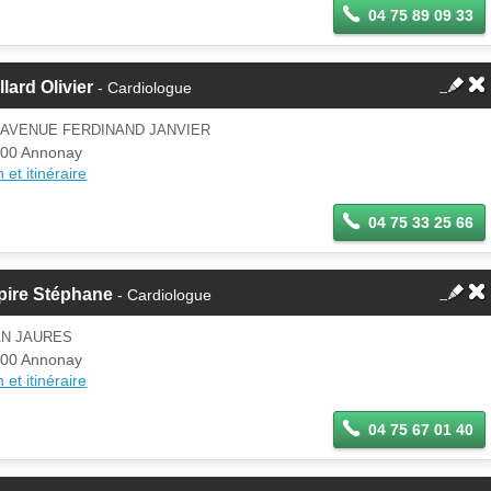
04 75 89 09 33
llard Olivier
- Cardiologue
 AVENUE FERDINAND JANVIER
00 Annonay
 et itinéraire
04 75 33 25 66
pire Stéphane
- Cardiologue
AN JAURES
00 Annonay
 et itinéraire
04 75 67 01 40