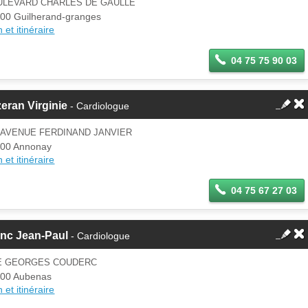
ULEVARD CHARLES DE GAULLE
00 Guilherand-granges
 et itinéraire
04 75 75 90 03
eran Virginie
- Cardiologue
 AVENUE FERDINAND JANVIER
00 Annonay
 et itinéraire
04 75 67 27 03
anc Jean-Paul
- Cardiologue
E GEORGES COUDERC
00 Aubenas
 et itinéraire