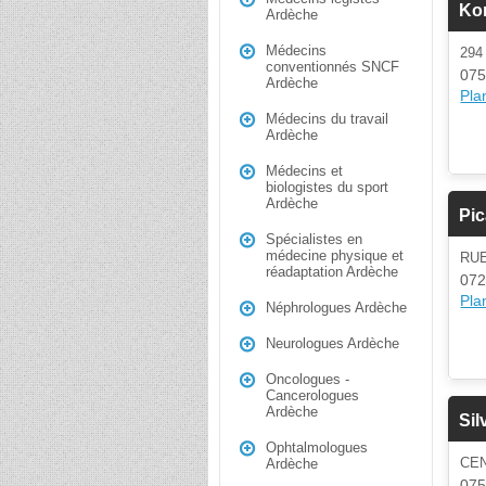
Ko
Ardèche
Médecins
29
conventionnés SNCF
075
Ardèche
Plan
Médecins du travail
Ardèche
Médecins et
biologistes du sport
Ardèche
Pi
Spécialistes en
médecine physique et
RU
réadaptation Ardèche
072
Plan
Néphrologues Ardèche
Neurologues Ardèche
Oncologues -
Cancerologues
Ardèche
Sil
Ophtalmologues
CE
Ardèche
075