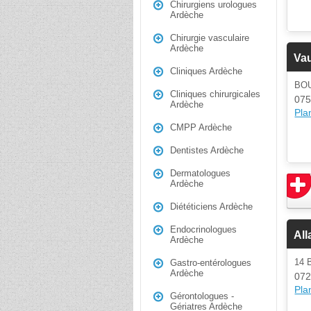
Chirurgiens urologues
Ardèche
Chirurgie vasculaire
Ardèche
Vau
Cliniques Ardèche
BO
Cliniques chirurgicales
075
Ardèche
Plan
CMPP Ardèche
Dentistes Ardèche
Dermatologues
Ardèche
Diététiciens Ardèche
Endocrinologues
All
Ardèche
14
Gastro-entérologues
Ardèche
072
Plan
Gérontologues -
Gériatres Ardèche