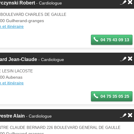
rczynski Robert
- Cardiologue
4 BOULEVARD CHARLES DE GAULLE
00 Guilherand-granges
 et itinéraire
04 75 43 09 13
card Jean-Claude
- Cardiologue
E LESIN LACOSTE
00 Aubenas
 et itinéraire
04 75 35 05 25
vestre Alain
- Cardiologue
NTRE CLAUDE BERNARD 226 BOULEVARD GENERAL DE GAULLE
00 Guilherand-granges