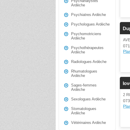
Psychanalystes
Ardèche
Psychiatres Ardèche
Psychologues Ardèche
Du
Psychomotriciens
Ardèche
AV
071
Psychothérapeutes
Plan
Ardèche
Radiologues Ardèche
Rhumatologues
Ardèche
Io
Sages-femmes
Ardèche
2 
Sexologues Ardèche
073
Plan
Stomatologues
Ardèche
Vétérinaires Ardèche