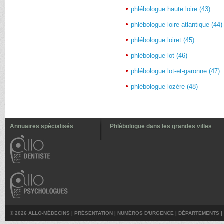
phlébologue haute loire (43)
phlébologue loire atlantique (44)
phlébologue loiret (45)
phlébologue lot (46)
phlébologue lot-et-garonne (47)
phlébologue lozère (48)
Annuaires spécialisés
Phlébologue dans les grandes villes
© 2026 ALLO-MÉDECINS |
PRÉSENTATION
|
NUMÉROS D'URGENCE
|
DÉPARTEMENTS
|