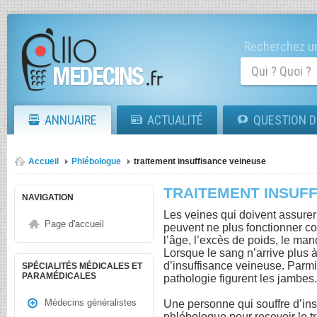
Recherchez un
ANNUAIRE
ACTUALITÉ
QUESTION D
Accueil
Phlébologue
traitement insuffisance veineuse
TRAITEMENT INSUF
NAVIGATION
Les veines qui doivent assurer
Page d'accueil
peuvent ne plus fonctionner co
l’âge, l’excès de poids, le manq
Lorsque le sang n’arrive plus 
d’insuffisance veineuse. Parmi 
SPÉCIALITÉS MÉDICALES ET
PARAMÉDICALES
pathologie figurent les jambes
Médecins généralistes
Une personne qui souffre d’ins
phlébologue pour recevoir le t