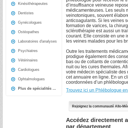
Kinésithérapeutes
d’insuffisance veineuse repose
médicamenteuses. Les seuls mé
Dentistes
veinotoniques, souvent élaboré
anticoagulants. Si les veines 
Gynécologues
formation de varices, la chirur
sclérothérapie est aussi un tra
Ostéopathes
courant. Elle consiste en une 
les veines malades pour les br
Laboratoires d'analyses
Psychiatres
Outre les traitements médicam
prodigue également des consei
Vétérinaires
bas ou de collants de contenti
nuit ou les cures thermales. Af
Cardiologues
votre médecin spécialiste des 
cet annuaire en ligne. En un cl
Ophtalmologues
coordonnées d’un phlébologue
Plus de spécialités ...
Trouvez ici un Phlébologue en
Rejoignez la communauté Allo-Mé
Accédez directement 
par département