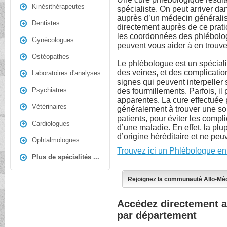
Kinésithérapeutes
spécialiste. On peut arriver da
auprès d’un médecin généralist
Dentistes
directement auprès de ce prati
les coordonnées des phlébolog
Gynécologues
peuvent vous aider à en trouv
Ostéopathes
Le phlébologue est un spéciali
des veines, et des complicatio
Laboratoires d'analyses
signes qui peuvent interpelle
Psychiatres
des fourmillements. Parfois, i
apparentes. La cure effectuée 
Vétérinaires
généralement à trouver une so
patients, pour éviter les compli
Cardiologues
d’une maladie. En effet, la plu
d’origine héréditaire et ne peu
Ophtalmologues
Trouvez ici un Phlébologue en
Plus de spécialités ...
Rejoignez la communauté Allo-Mé
Accédez directement 
par département