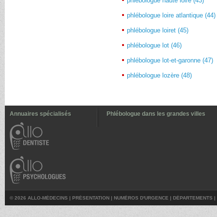
phlébologue haute loire (43)
phlébologue loire atlantique (44)
phlébologue loiret (45)
phlébologue lot (46)
phlébologue lot-et-garonne (47)
phlébologue lozère (48)
Annuaires spécialisés
Phlébologue dans les grandes villes
© 2026 ALLO-MÉDECINS |
PRÉSENTATION
|
NUMÉROS D'URGENCE
|
DÉPARTEMENTS
|