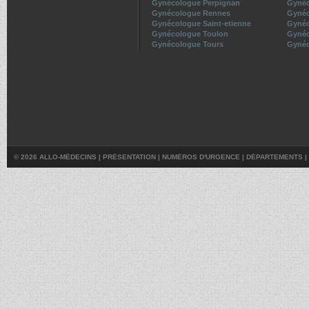
Gynécologue Perpignan
Gynéc
Gynécologue Rennes
Gyné
Gynécologue Saint-etienne
Gynéc
Gynécologue Toulon
Gynéc
Gynécologue Tours
Gynéc
© 2026 ALLO-MÉDECINS |
PRÉSENTATION
|
NUMÉROS D'URGENCE
|
DÉPARTEMENTS
|