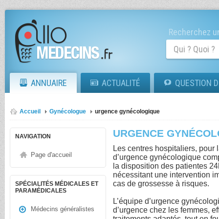
Recherchez un
ANNUAIRE
ACTUALITÉ
QUESTION D
Accueil
Gynécologue
urgence gynécologique
URGENCE GYNÉCOL
NAVIGATION
Les centres hospitaliers, pour 
Page d'accueil
d’urgence gynécologique comp
la disposition des patientes 24h
nécessitant une intervention 
cas de grossesse à risques.
SPÉCIALITÉS MÉDICALES ET
PARAMÉDICALES
L’équipe d’urgence gynécologi
Médecins généralistes
d’urgence chez les femmes, eff
traitements adaptés, tout en fo