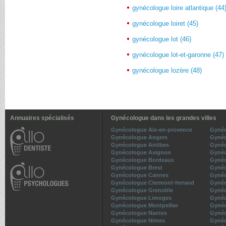
gynécologue loire atlantique (44
gynécologue loiret (45)
gynécologue lot (46)
gynécologue lot-et-garonne (47)
gynécologue lozère (48)
Annuaires spécialisés
Gynécologue dans les grandes villes
Gynécologue Aix-en-provence
Gynéc
Gynécologue Angers
Gynéc
Gynécologue Antibes
Gynéc
Gynécologue Avignon
Gynéc
Gynécologue Bordeaux
Gynéc
Gynécologue Brest
Gynéc
Gynécologue Cannes
Gynéc
Gynécologue Clermont-ferrand
Gynéc
Gynécologue Grenoble
Gynéc
Gynécologue Limoges
Gynéc
Gynécologue Montpellier
Gynéc
Gynécologue Nantes
Gynéc
Gynécologue Nimes
Gynéc