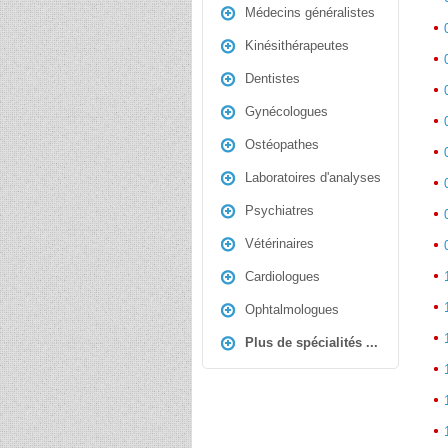
Médecins généralistes
Un mé
Kinésithérapeutes
fourn
diagno
Dentistes
des e
en pl
Gynécologues
effets
Ostéopathes
Le mé
perso
Laboratoires d'analyses
hopit
patien
Psychiatres
le sp
petite
Vétérinaires
Cardiologues
Ophtalmologues
Plus de spécialités ...