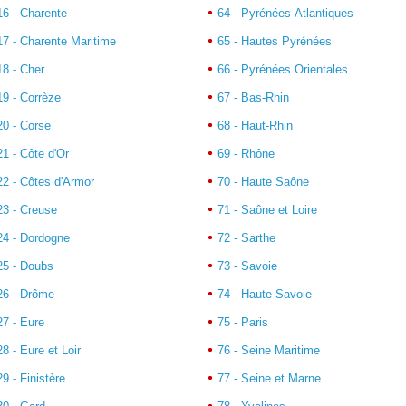
16 - Charente
64 - Pyrénées-Atlantiques
17 - Charente Maritime
65 - Hautes Pyrénées
18 - Cher
66 - Pyrénées Orientales
19 - Corrèze
67 - Bas-Rhin
20 - Corse
68 - Haut-Rhin
21 - Côte d'Or
69 - Rhône
22 - Côtes d'Armor
70 - Haute Saône
23 - Creuse
71 - Saône et Loire
24 - Dordogne
72 - Sarthe
25 - Doubs
73 - Savoie
26 - Drôme
74 - Haute Savoie
27 - Eure
75 - Paris
28 - Eure et Loir
76 - Seine Maritime
29 - Finistère
77 - Seine et Marne