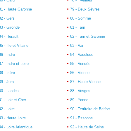
30 - Gard
78 - Yvelines
31 - Haute Garonne
79 - Deux Sèvres
32 - Gers
80 - Somme
33 - Gironde
81 - Tarn
34 - Hérault
82 - Tarn et Garonne
35 - Ille et Vilaine
83 - Var
36 - Indre
84 - Vaucluse
37 - Indre et Loire
85 - Vendée
38 - Isère
86 - Vienne
39 - Jura
87 - Haute Vienne
40 - Landes
88 - Vosges
41 - Loir et Cher
89 - Yonne
42 - Loire
90 - Territoire de Belfort
43 - Haute Loire
91 - Essonne
44 - Loire Atlantique
92 - Hauts de Seine