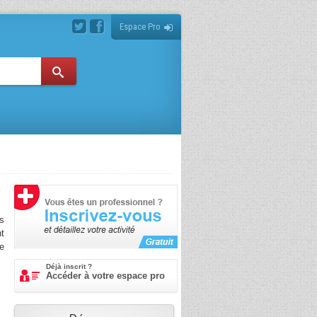
Espace Pro
es
t
de
me
Déjà inscrit ?
le
Accéder à votre espace pro
st
i