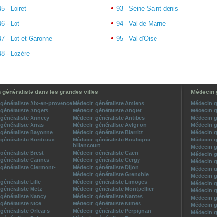
45 - Loiret
93 - Seine Saint denis
46 - Lot
94 - Val de Marne
47 - Lot-et-Garonne
95 - Val d'Oise
48 - Lozère
 généraliste dans les grandes villes
Médecin g
généraliste Aix-en-provence
Médecin généraliste Amiens
Médecin gé
généraliste Angers
Médecin généraliste Anglet
Médecin g
généraliste Annecy
Médecin généraliste Antibes
Médecin g
généraliste Arras
Médecin généraliste Avignon
Médecin g
généraliste Bayonne
Médecin généraliste Biarritz
Médecin g
généraliste Bordeaux
Médecin généraliste Boulogne-
Médecin g
billancourt
Médecin g
généraliste Brest
Médecin généraliste Caen
Médecin g
généraliste Cannes
Médecin généraliste Cergy
Médecin g
généraliste Clermont-
Médecin généraliste Dijon
Médecin g
Médecin généraliste Grenoble
Médecin g
généraliste Lille
Médecin généraliste Limoges
Médecin g
généraliste Metz
Médecin généraliste Montpellier
Médecin g
généraliste Nancy
Médecin généraliste Nantes
Médecin g
généraliste Nice
Médecin généraliste Nimes
Médecin g
généraliste Orleans
Médecin généraliste Perpignan
Médecin g