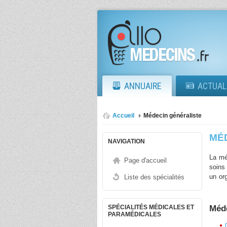
ANNUAIRE
ACTUAL
Accueil
Médecin généraliste
MÉ
NAVIGATION
La mé
Page d'accueil
soins
un org
Liste des spécialités
la sa
du bi
patie
Méde
SPÉCIALITÉS MÉDICALES ET
PARAMÉDICALES
confr
orient