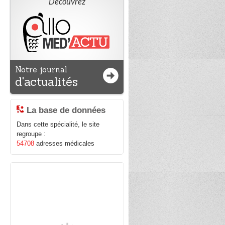
Découvrez
et
n
ux
t,
rs
Notre journal
s
d'actualités
es
du
rs
La base de données
de
Dans cette spécialité, le site
regroupe :
54708
adresses médicales