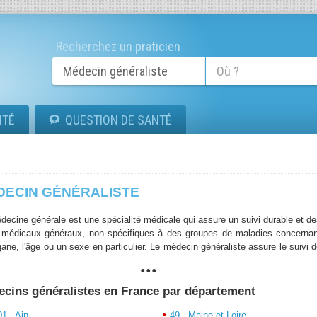
Recherchez un praticien
ITÉ
QUESTION DE SANTÉ
DECIN GÉNÉRALISTE
decine générale est une spécialité médicale qui assure un suivi durable et d
 médicaux généraux, non spécifiques à des groupes de maladies concernan
ane, l'âge ou un sexe en particulier. Le médecin généraliste assure le suivi 
...
nté de ses patients, tant dans la prévention que dans une vision à long ter
en-être. Le médecin généraliste, communément appelé « docteur », est pour 
nt, le premier relais dans la chaîne de traitement médicale lorsqu'il e
cins généralistes en France par département
onté à un problème de santé. La plupart du temps, c'est ce médecin qu
era vers un spécialiste.
01 - Ain
49 - Maine et Loire