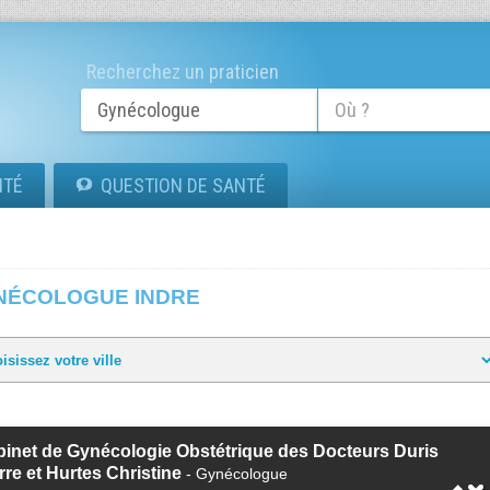
Recherchez un praticien
ITÉ
QUESTION DE SANTÉ
NÉCOLOGUE INDRE
inet de Gynécologie Obstétrique des Docteurs Duris
rre et Hurtes Christine
- Gynécologue