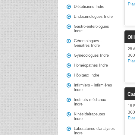
Plan
Diététiciens Indre
Endocrinologues Indre
Gastro-entérologues
Indre
Oll
Gérontologues -
Gériatres Indre
28
360
Gynécologues Indre
Plan
Homéopathes Indre
Hôpitaux Indre
Infirmiers - Infirmières
Indre
Cas
Instituts médicaux
Indre
18 
360
Kinésithérapeutes
Plan
Indre
Laboratoires d'analyses
Indre