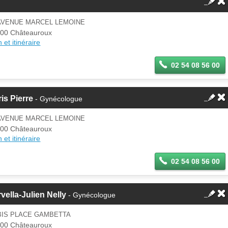
 AVENUE MARCEL LEMOINE
00 Châteauroux
 et itinéraire
02 54 08 56 00
is Pierre
- Gynécologue
 AVENUE MARCEL LEMOINE
00 Châteauroux
 et itinéraire
02 54 08 56 00
vella-Julien Nelly
- Gynécologue
BIS PLACE GAMBETTA
00 Châteauroux