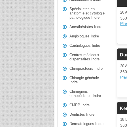
Spécialistes en
20
anatomie et cytologie
pathologique Indre
360
Plan
Anesthésistes Indre
Angiologues Indre
Cardiologues Indre
Dur
Centres médicaux
dispensaires Indre
20
Chiropracteurs Indre
360
Plan
Chirurgie générale
Indre
Chirurgiens
orthopédistes Indre
CMPP Indre
Ker
Dentistes Indre
18 
Dermatologues Indre
360