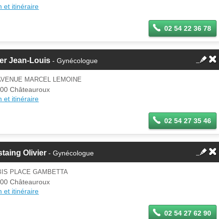
 et itinéraire
02 54 22 36 78
ier Jean-Louis
- Gynécologue
 AVENUE MARCEL LEMOINE
00 Châteauroux
 et itinéraire
02 54 27 35 46
taing Olivier
- Gynécologue
BIS PLACE GAMBETTA
00 Châteauroux
 et itinéraire
02 54 27 62 90