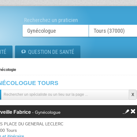
Recherchez un praticien
ITÉ
QUESTION DE SANTÉ
nécologie
NÉCOLOGUE TOURS
veille Fabrice
- Gynécologue
IS PLACE DU GENERAL LECLERC
00 Tours
 et itinéraire