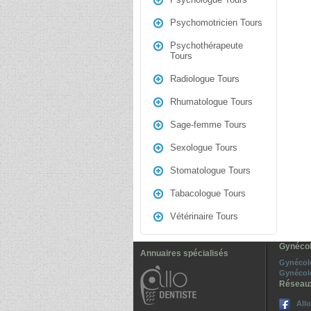
Psychomotricien Tours
Psychothérapeute
Tours
Radiologue Tours
Rhumatologue Tours
Sage-femme Tours
Sexologue Tours
Stomatologue Tours
Tabacologue Tours
Vétérinaire Tours
Gynécol
Annuaires spécialisés
Gynécol
Gynécol
Réseau
All