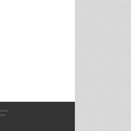
tours
oire