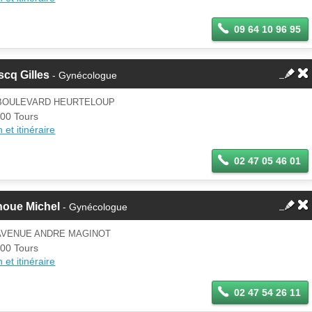
09 64 10 96 95
cq Gilles
- Gynécologue
 BOULEVARD HEURTELOUP
00 Tours
 et itinéraire
02 47 05 46 01
noue Michel
- Gynécologue
 AVENUE ANDRE MAGINOT
00 Tours
 et itinéraire
02 47 54 26 11