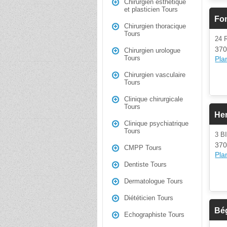
Chirurgien esthétique
et plasticien Tours
Fon
Chirurgien thoracique
Tours
24 
370
Chirurgien urologue
Tours
Plan
Chirurgien vasculaire
Tours
Clinique chirurgicale
Tours
He
Clinique psychiatrique
Tours
3 B
370
CMPP Tours
Plan
Dentiste Tours
Dermatologue Tours
Diététicien Tours
Bé
Echographiste Tours