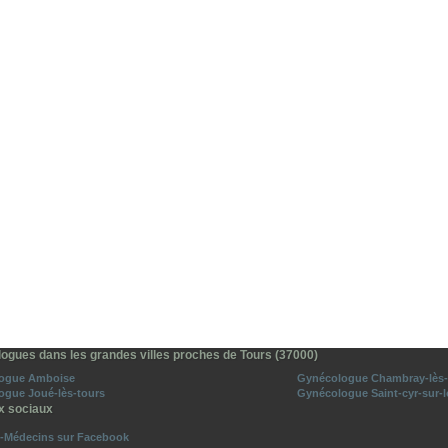
ogues dans les grandes villes proches de Tours (37000)
ogue Amboise
Gynécologue Chambray-lès-
ogue Joué-lès-tours
Gynécologue Saint-cyr-sur-l
x sociaux
o-Médecins sur Facebook