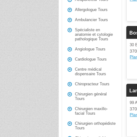
Allergologue Tours
Ambulancier Tours
Spécialiste en
Bos
anatomie et cytologie
pathologique Tours
30
Angiologue Tours
370
Plan
Cardiologue Tours
Centre médical
dispensaire Tours
Chiropracteur Tours
La
Chirurgien général
Tours
99
370
Chirurgien maxillo-
facial Tours
Plan
Chirurgien orthopédiste
Tours