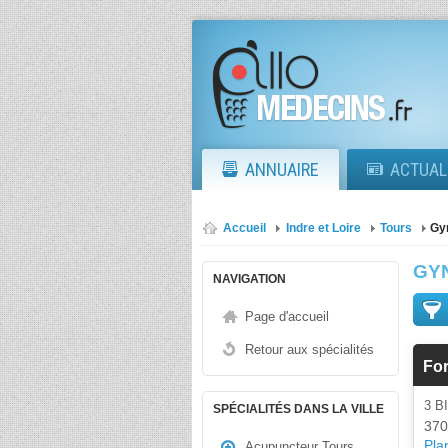
ANNUAIRE
ACTUAL
Accueil
Indre et Loire
Tours
Gy
GY
NAVIGATION
Page d'accueil
Retour aux spécialités
For
3 B
SPÉCIALITÉS DANS LA VILLE
370
Plan
Acupuncteur Tours