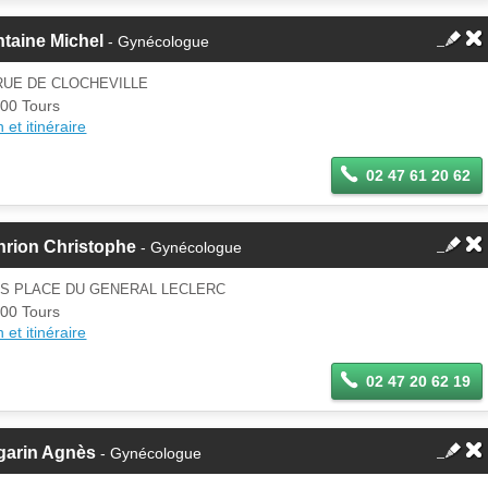
taine Michel
- Gynécologue
RUE DE CLOCHEVILLE
00 Tours
 et itinéraire
02 47 61 20 62
nrion Christophe
- Gynécologue
IS PLACE DU GENERAL LECLERC
00 Tours
 et itinéraire
02 47 20 62 19
garin Agnès
- Gynécologue