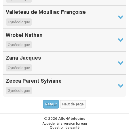
Valleteau de Moulliac Françoise
Gynécologue
Wrobel Nathan
Gynécologue
Zana Jacques
Gynécologue
Zecca Parent Sylviane
Gynécologue
Retour
Haut de page
© 2026 Allo-Médecins
Accéder à la version bureau
Question de santé