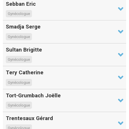
Sebban Eric
Gynécologue
Smadja Serge
Gynécologue
Sultan Brigitte
Gynécologue
Tery Catherine
Gynécologue
Tort-Grumbach Joëlle
Gynécologue
Trentesaux Gérard
Gynécologue