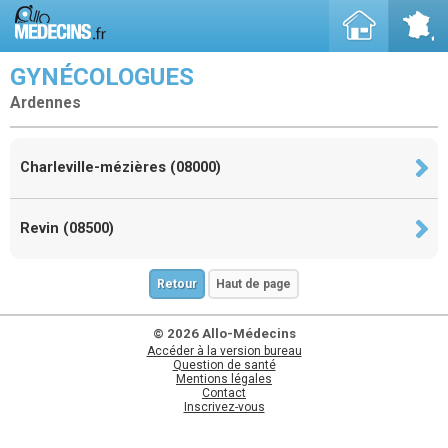
GYNÉCOLOGUES
Ardennes
Charleville-mézières (08000)
Revin (08500)
Retour
Haut de page
© 2026 Allo-Médecins
Accéder à la version bureau
Question de santé
Mentions légales
Contact
Inscrivez-vous