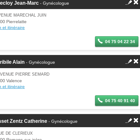
lecloy Jean-Marc
- Gynécologue
VENUE MARECHAL JUIN
00 Pierrelatte
 et itinéraire
04 75 04 22 34
ribile Alain
- Gynécologue
 AVENUE PIERRE SEMARD
00 Valence
 et itinéraire
04 75 40 91 40
set Zentz Catherine
- Gynécologue
UE DE CLERIEUX
00 Romans-sur-isère