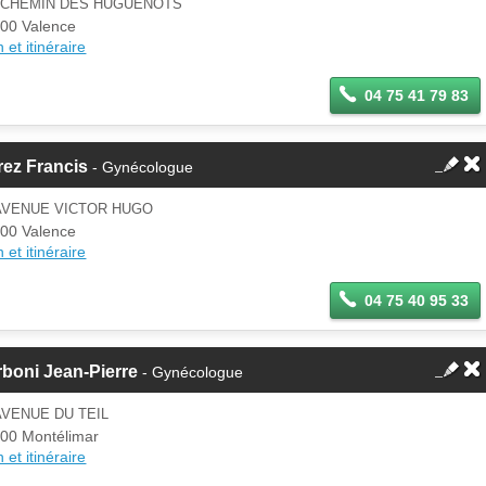
3 CHEMIN DES HUGUENOTS
00 Valence
 et itinéraire
04 75 41 79 83
ez Francis
- Gynécologue
 AVENUE VICTOR HUGO
00 Valence
 et itinéraire
04 75 40 95 33
boni Jean-Pierre
- Gynécologue
AVENUE DU TEIL
00 Montélimar
 et itinéraire