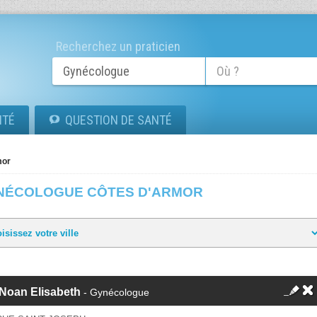
Recherchez un praticien
ITÉ
QUESTION DE SANTÉ
mor
NÉCOLOGUE CÔTES D'ARMOR
 Noan Elisabeth
- Gynécologue