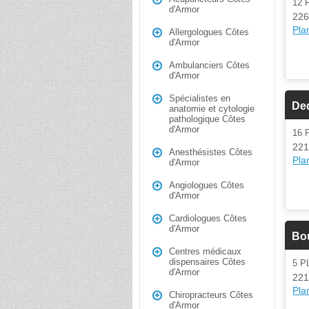
12 
d'Armor
226
Plan
Allergologues Côtes
d'Armor
Ambulanciers Côtes
d'Armor
Spécialistes en
De
anatomie et cytologie
pathologique Côtes
d'Armor
16
221
Anesthésistes Côtes
Plan
d'Armor
Angiologues Côtes
d'Armor
Cardiologues Côtes
d'Armor
Bou
Centres médicaux
dispensaires Côtes
5 P
d'Armor
221
Plan
Chiropracteurs Côtes
d'Armor