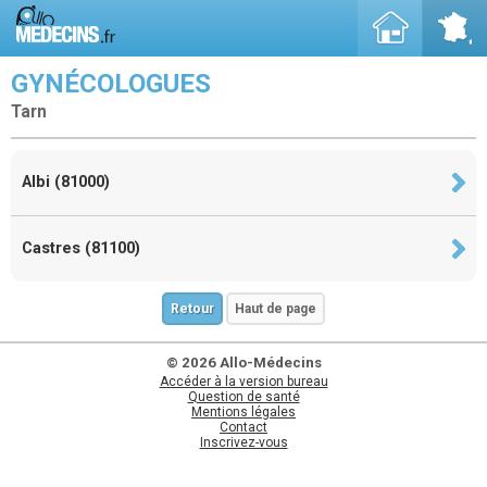
GYNÉCOLOGUES
Tarn
Albi (81000)
Castres (81100)
Retour
Haut de page
© 2026 Allo-Médecins
Accéder à la version bureau
Question de santé
Mentions légales
Contact
Inscrivez-vous