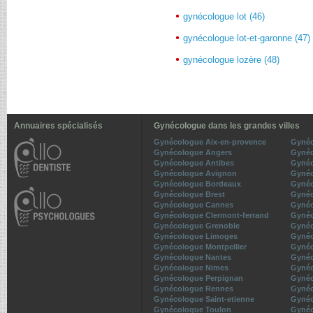
gynécologue lot (46)
gynécologue lot-et-garonne (47)
gynécologue lozère (48)
Annuaires spécialisés
Gynécologue dans les grandes villes
Gynécologue Aix-en-provence
Gynéc
Gynécologue Angers
Gynéc
Gynécologue Antibes
Gynéc
Gynécologue Avignon
Gynéc
Gynécologue Bordeaux
Gynéc
Gynécologue Brest
Gynéc
Gynécologue Cannes
Gynéc
Gynécologue Clermont-ferrand
Gynéc
Gynécologue Grenoble
Gynéc
Gynécologue Limoges
Gynéc
Gynécologue Montpellier
Gynéc
Gynécologue Nantes
Gynéc
Gynécologue Nimes
Gynéc
Gynécologue Perpignan
Gynéc
Gynécologue Rennes
Gyné
Gynécologue Saint-etienne
Gynéc
Gynécologue Toulon
Gynéc