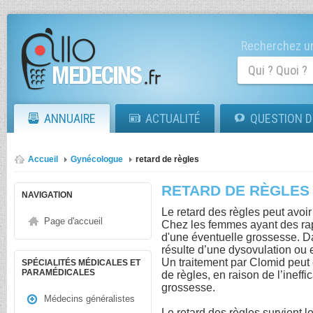
Recherchez un
ANNUAIRE
ACTUALITÉ
QUESTION D
Accueil
Gynécologue
retard de règles
RETARD DE RÈGLES
NAVIGATION
Le retard des règles peut avoi
Page d'accueil
Chez les femmes ayant des rapp
d'une éventuelle grossesse. Da
résulte d’une dysovulation ou
Un traitement par Clomid peut 
SPÉCIALITÉS MÉDICALES ET
PARAMÉDICALES
de règles, en raison de l’ineff
grossesse.
Médecins généralistes
Le retard des règles survient l