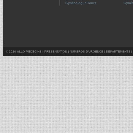
Gynécologue Tours
Gynéc
© 2026 ALLO-MÉDECINS |
PRÉSENTATION
|
NUMÉROS D'URGENCE
|
DÉPARTEMENTS
|