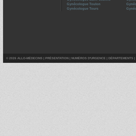
Gynécologue Toulon
Gynéc
Gynécologue Tours
Gynéc
© 2026 ALLO-MÉDECINS |
PRÉSENTATION
|
NUMÉROS D'URGENCE
|
DÉPARTEMENTS
|