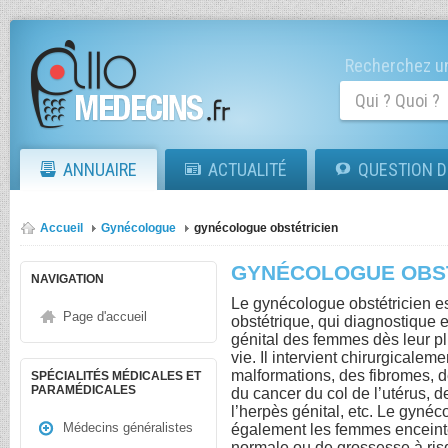
Recherchez un
ANNUAIRE
ACTUALITÉ
QUESTION D
Accueil
Gynécologue
gynécologue obstétricien
GYNÉCOLOGUE OBS
NAVIGATION
Le gynécologue obstétricien es
Page d'accueil
obstétrique, qui diagnostique et
génital des femmes dès leur plu
vie. Il intervient chirurgicalem
malformations, des fibromes, d
SPÉCIALITÉS MÉDICALES ET
PARAMÉDICALES
du cancer du col de l’utérus, 
l’herpès génital, etc. Le gyn
Médecins généralistes
également les femmes enceinte
normale ou de grossesse à ris