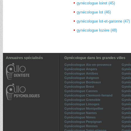
gynécologue loiret (45)
gynécologue lot (46)
gynécologue lot-et-garonne (47)
gynécologue lozère (48)
Annuaires spécialisés
Gynécologue dans les grandes villes
Gynécologue Aix-en-provence
Gynéc
Gynécologue Angers
Gynéc
Gynécologue Antibes
Gynéc
Gynécologue Avignon
Gynéc
Gynécologue Bordeaux
Gynéc
Gynécologue Brest
Gynéc
Gynécologue Cannes
Gynéc
Gynécologue Clermont-ferrand
Gynéc
Gynécologue Grenoble
Gynéc
Gynécologue Limoges
Gynéc
Gynécologue Montpellier
Gynéc
Gynécologue Nantes
Gynéc
Gynécologue Nimes
Gynéc
Gynécologue Perpignan
Gynéc
Gynécologue Rennes
Gyné
Gynécologue Saint-etienne
Gynéc