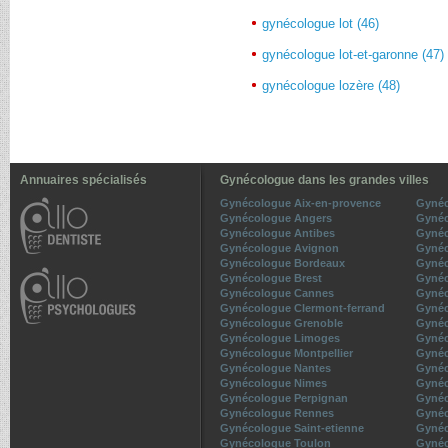
gynécologue lot (46)
gynécologue lot-et-garonne (47)
gynécologue lozère (48)
Annuaires spécialisés
Gynécologue dans les grandes villes
Gynécologue Aix-en-provence
Gynéc
Gynécologue Angers
Gynéc
Gynécologue Antibes
Gynéc
Gynécologue Avignon
Gynéc
Gynécologue Bordeaux
Gynéc
Gynécologue Brest
Gynéc
Gynécologue Cannes
Gynéc
Gynécologue Clermont-ferrand
Gynéc
Gynécologue Grenoble
Gynéc
Gynécologue Limoges
Gynéc
Gynécologue Montpellier
Gynéc
Gynécologue Nantes
Gynéc
Gynécologue Nimes
Gynéc
Gynécologue Perpignan
Gynéc
Gynécologue Rennes
Gyné
Gynécologue Saint-etienne
Gynéc
Gynécologue Toulon
Gynéc