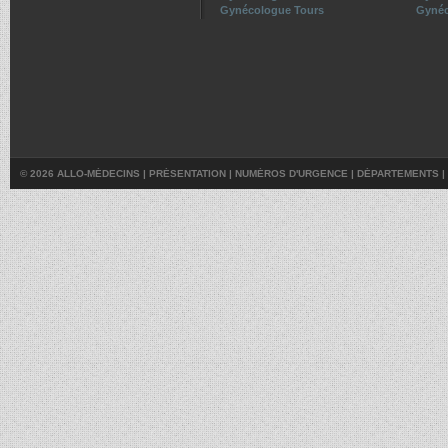
Gynécologue Tours
Gynéc
© 2026 ALLO-MÉDECINS |
PRÉSENTATION
|
NUMÉROS D'URGENCE
|
DÉPARTEMENTS
|