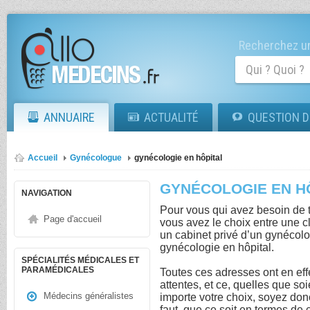
Recherchez un
ANNUAIRE
ACTUALITÉ
QUESTION D
Accueil
Gynécologue
gynécologie en hôpital
GYNÉCOLOGIE EN H
NAVIGATION
Pour vous qui avez besoin de t
Page d'accueil
vous avez le choix entre une c
un cabinet privé d’un gynécolo
gynécologie en hôpital.
SPÉCIALITÉS MÉDICALES ET
PARAMÉDICALES
Toutes ces adresses ont en effe
attentes, et ce, quelles que soi
Médecins généralistes
importe votre choix, soyez don
faut, que ce soit en termes d