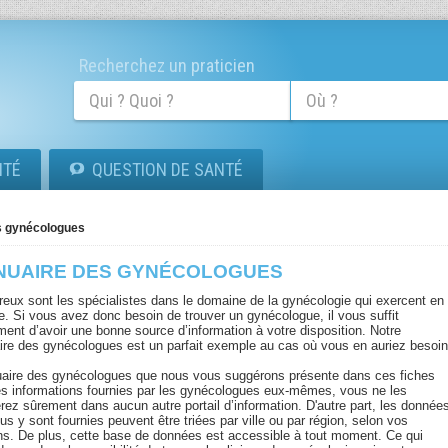
Recherchez un praticien
ITÉ
QUESTION DE SANTÉ
s gynécologues
NUAIRE DES GYNÉCOLOGUES
eux sont les spécialistes dans le domaine de la gynécologie qui exercent en
e. Si vous avez donc besoin de trouver un gynécologue, il vous suffit
ment d’avoir une bonne source d’information à votre disposition. Notre
ire des gynécologues est un parfait exemple au cas où vous en auriez besoin
uaire des gynécologues que nous vous suggérons présente dans ces fiches
es informations fournies par les gynécologues eux-mêmes, vous ne les
erez sûrement dans aucun autre portail d’information. D'autre part, les donnée
us y sont fournies peuvent être triées par ville ou par région, selon vos
ns. De plus, cette base de données est accessible à tout moment. Ce qui