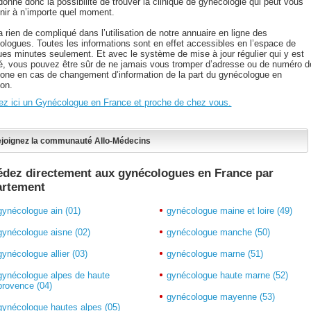
donne donc la possibilité de trouver la clinique de gynécologie qui peut vous
nir à n’importe quel moment.
 a rien de compliqué dans l’utilisation de notre annuaire en ligne des
ologues. Toutes les informations sont en effet accessibles en l’espace de
ues minutes seulement. Et avec le système de mise à jour régulier qui y est
é, vous pouvez être sûr de ne jamais vous tromper d’adresse ou de numéro d
hone en cas de changement d’information de la part du gynécologue en
ion.
ez ici un Gynécologue en France et proche de chez vous.
joignez la communauté Allo-Médecins
dez directement aux gynécologues en France par
artement
gynécologue ain (01)
gynécologue maine et loire (49)
gynécologue aisne (02)
gynécologue manche (50)
gynécologue allier (03)
gynécologue marne (51)
gynécologue alpes de haute
gynécologue haute marne (52)
provence (04)
gynécologue mayenne (53)
gynécologue hautes alpes (05)