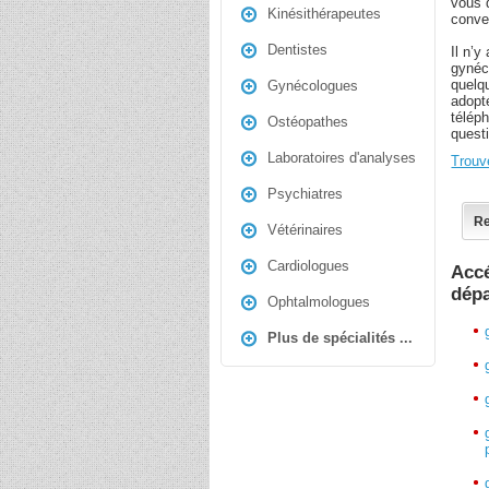
vous 
Kinésithérapeutes
conve
Dentistes
Il n’y
gynéc
quelq
Gynécologues
adopt
télép
Ostéopathes
quest
Laboratoires d'analyses
Trouv
Psychiatres
Re
Vétérinaires
Cardiologues
Accé
dép
Ophtalmologues
Plus de spécialités ...