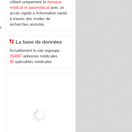
ciblant uniquement le
domaine
médical et paramédical
avec un
accès rapide à l'information santé
à travers des modes de
recherches assistés.
e
La base de données
Actuellement le site regroupe :
354997
adresses médicales
90
spécialités médicales