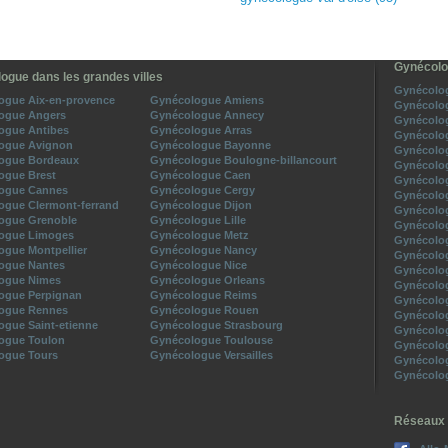
Gynécolo
ogue dans les grandes villes
Gynécolog
ogue Aix-en-provence
Gynécologue Amiens
Gynécolog
ogue Angers
Gynécologue Annecy
Gynécolog
ogue Antibes
Gynécologue Arras
Gynécolog
ogue Avignon
Gynécologue Bayonne
Gynécolog
ogue Bordeaux
Gynécologue Boulogne-billancourt
Gynécolog
ogue Brest
Gynécologue Caen
Gynécolog
ogue Cannes
Gynécologue Cergy
Gynécolog
ogue Clermont-ferrand
Gynécologue Dijon
Gynécolog
ogue Grenoble
Gynécologue Lille
Gynécolog
ogue Limoges
Gynécologue Metz
Gynécolog
ogue Montpellier
Gynécologue Nancy
Gynécolog
ogue Nantes
Gynécologue Nice
Gynécolog
ogue Nimes
Gynécologue Orleans
Gynécolog
ogue Perpignan
Gynécologue Reims
Gynécolog
ogue Rennes
Gynécologue Rouen
Gynécolog
ogue Saint-etienne
Gynécologue Strasbourg
Gynécolog
ogue Toulon
Gynécologue Toulouse
Gynécolog
ogue Tours
Gynécologue Versailles
Gynécolog
Gynécolog
Réseaux 