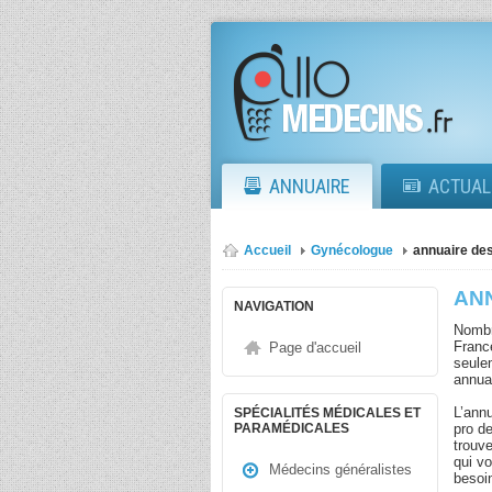
ANNUAIRE
ACTUAL
Accueil
Gynécologue
annuaire de
AN
NAVIGATION
Nombr
Franc
Page d'accueil
seule
annua
L’ann
SPÉCIALITÉS MÉDICALES ET
pro d
PARAMÉDICALES
trouv
qui vo
Médecins généralistes
besoi