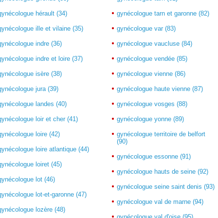
gynécologue hérault (34)
gynécologue tarn et garonne (82)
gynécologue ille et vilaine (35)
gynécologue var (83)
gynécologue indre (36)
gynécologue vaucluse (84)
gynécologue indre et loire (37)
gynécologue vendée (85)
gynécologue isère (38)
gynécologue vienne (86)
gynécologue jura (39)
gynécologue haute vienne (87)
gynécologue landes (40)
gynécologue vosges (88)
gynécologue loir et cher (41)
gynécologue yonne (89)
gynécologue loire (42)
gynécologue territoire de belfort
(90)
gynécologue loire atlantique (44)
gynécologue essonne (91)
gynécologue loiret (45)
gynécologue hauts de seine (92)
gynécologue lot (46)
gynécologue seine saint denis (93)
gynécologue lot-et-garonne (47)
gynécologue val de marne (94)
gynécologue lozère (48)
gynécologue val d'oise (95)