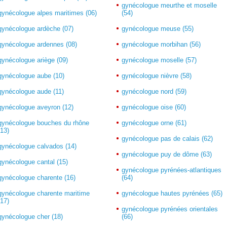
gynécologue meurthe et moselle
gynécologue alpes maritimes (06)
(54)
gynécologue ardèche (07)
gynécologue meuse (55)
gynécologue ardennes (08)
gynécologue morbihan (56)
gynécologue ariège (09)
gynécologue moselle (57)
gynécologue aube (10)
gynécologue nièvre (58)
gynécologue aude (11)
gynécologue nord (59)
gynécologue aveyron (12)
gynécologue oise (60)
gynécologue bouches du rhône
gynécologue orne (61)
(13)
gynécologue pas de calais (62)
gynécologue calvados (14)
gynécologue puy de dôme (63)
gynécologue cantal (15)
gynécologue pyrénées-atlantiques
gynécologue charente (16)
(64)
gynécologue charente maritime
gynécologue hautes pyrénées (65)
(17)
gynécologue pyrénées orientales
gynécologue cher (18)
(66)