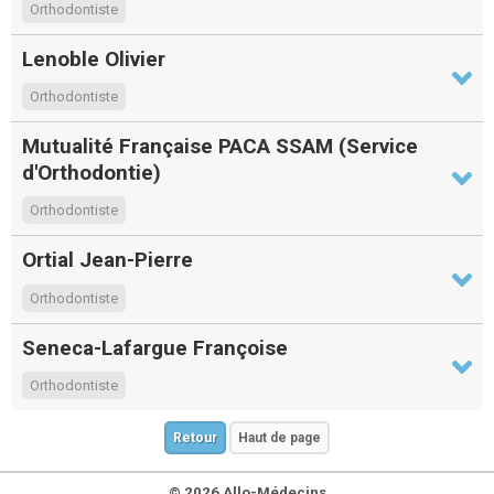
Orthodontiste
Lenoble Olivier
Orthodontiste
Mutualité Française PACA SSAM (Service
d'Orthodontie)
Orthodontiste
Ortial Jean-Pierre
Orthodontiste
Seneca-Lafargue Françoise
Orthodontiste
Retour
Haut de page
© 2026 Allo-Médecins