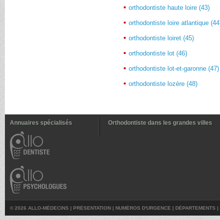
orthodontiste haute loire (43)
orthodontiste loire atlantique (44
orthodontiste loiret (45)
orthodontiste lot (46)
orthodontiste lot-et-garonne (47)
orthodontiste lozère (48)
Annuaires spécialisés
Orthodontiste dans les grandes villes
© 2026 ALLO-MÉDECINS |
PRÉSENTATION
|
NUMÉROS D'URGENCE
|
DÉPARTEMENTS
|