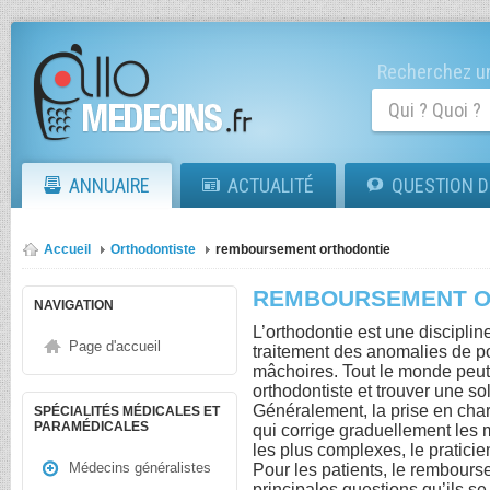
Recherchez un
ANNUAIRE
ACTUALITÉ
QUESTION D
Accueil
Orthodontiste
remboursement orthodontie
REMBOURSEMENT O
NAVIGATION
L’orthodontie est une disciplin
Page d'accueil
traitement des anomalies de p
mâchoires. Tout le monde peut
orthodontiste et trouver une so
Généralement, la prise en char
SPÉCIALITÉS MÉDICALES ET
PARAMÉDICALES
qui corrige graduellement les 
les plus complexes, le praticie
Médecins généralistes
Pour les patients, le rembours
principales questions qu’ils s