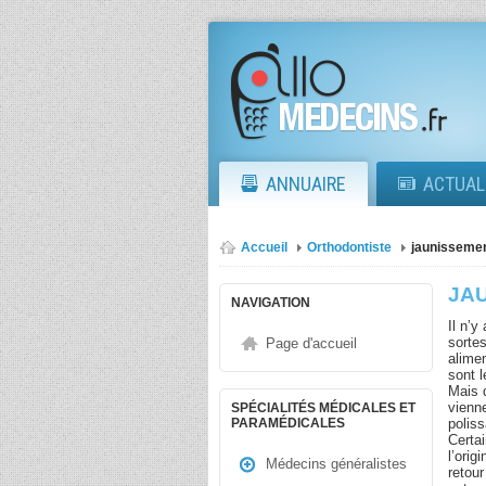
ANNUAIRE
ACTUAL
Accueil
Orthodontiste
jaunissemen
JA
NAVIGATION
Il n’y
sortes
Page d'accueil
alime
sont 
Mais d
vienne
SPÉCIALITÉS MÉDICALES ET
poliss
PARAMÉDICALES
Certa
l’orig
Médecins généralistes
retour