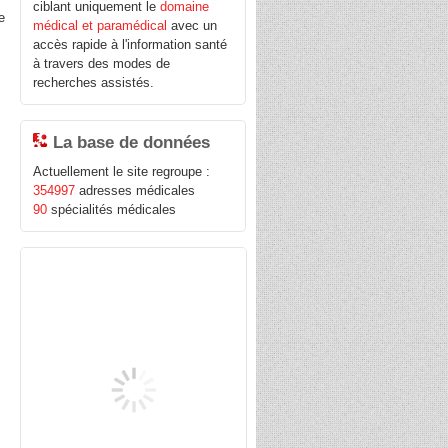
ciblant uniquement le
domaine
e
médical et paramédical
avec un
accès rapide à l'information santé
à travers des modes de
recherches assistés.
La base de données
Actuellement le site regroupe :
354997
adresses médicales
90
spécialités médicales