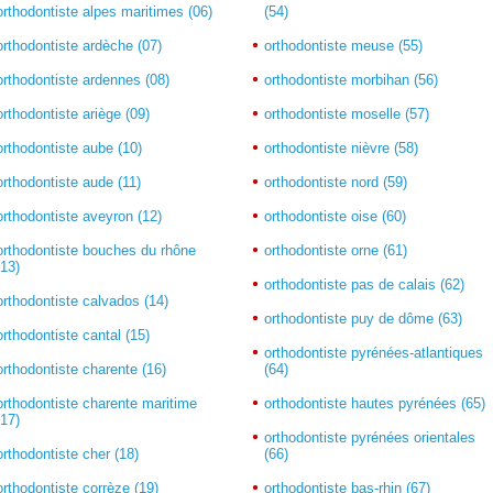
orthodontiste alpes maritimes (06)
(54)
orthodontiste ardèche (07)
orthodontiste meuse (55)
orthodontiste ardennes (08)
orthodontiste morbihan (56)
orthodontiste ariège (09)
orthodontiste moselle (57)
orthodontiste aube (10)
orthodontiste nièvre (58)
orthodontiste aude (11)
orthodontiste nord (59)
orthodontiste aveyron (12)
orthodontiste oise (60)
orthodontiste bouches du rhône
orthodontiste orne (61)
(13)
orthodontiste pas de calais (62)
orthodontiste calvados (14)
orthodontiste puy de dôme (63)
orthodontiste cantal (15)
orthodontiste pyrénées-atlantiques
orthodontiste charente (16)
(64)
orthodontiste charente maritime
orthodontiste hautes pyrénées (65)
(17)
orthodontiste pyrénées orientales
orthodontiste cher (18)
(66)
orthodontiste corrèze (19)
orthodontiste bas-rhin (67)