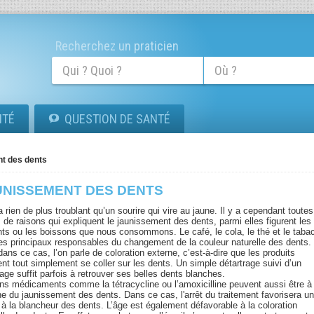
Recherchez un praticien
ITÉ
QUESTION DE SANTÉ
t des dents
UNISSEMENT DES DENTS
 a rien de plus troublant qu’un sourire qui vire au jaune. Il y a cependant toutes
 de raisons qui expliquent le jaunissement des dents, parmi elles figurent les
nts ou les boissons que nous consommons. Le café, le cola, le thé et le taba
les principaux responsables du changement de la couleur naturelle des dents.
ans ce cas, l’on parle de coloration externe, c’est-à-dire que les produits
nt tout simplement se coller sur les dents. Un simple détartrage suivi d’un
age suffit parfois à retrouver ses belles dents blanches.
ins médicaments comme la tétracycline ou l’amoxicilline peuvent aussi être à
ine du jaunissement des dents. Dans ce cas, l'arrêt du traitement favorisera u
 à la blancheur des dents. L’âge est également défavorable à la coloration