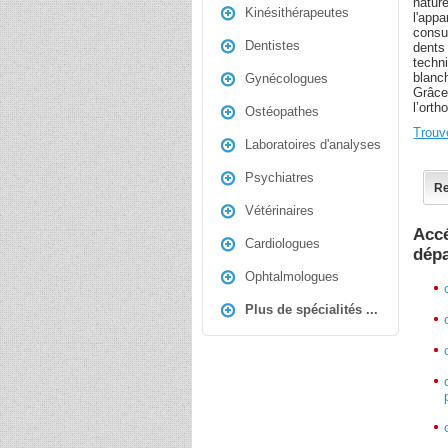
nature
Kinésithérapeutes
l'appa
consu
Dentistes
dents 
techn
blanc
Gynécologues
Grâce
l’ort
Ostéopathes
Trouv
Laboratoires d'analyses
Psychiatres
Re
Vétérinaires
Accé
Cardiologues
dép
Ophtalmologues
Plus de spécialités ...