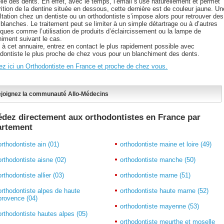
lle des dents. En effet, avec le temps, l’émail s’use naturellement et permet
rition de la dentine située en dessous, cette dernière est de couleur jaune. Un
ltation chez un dentiste ou un orthodontiste s’impose alors pour retrouver des
blanches. Le traitement peut se limiter à un simple détartrage ou à d’autres
iques comme l’utilisation de produits d’éclaircissement ou la lampe de
himent suivant le cas.
 à cet annuaire, entrez en contact le plus rapidement possible avec
hodontiste le plus proche de chez vous pour un blanchiment des dents.
ez ici un Orthodontiste en France et proche de chez vous.
joignez la communauté Allo-Médecins
dez directement aux orthodontistes en France par
artement
orthodontiste ain (01)
orthodontiste maine et loire (49)
orthodontiste aisne (02)
orthodontiste manche (50)
orthodontiste allier (03)
orthodontiste marne (51)
orthodontiste alpes de haute
orthodontiste haute marne (52)
provence (04)
orthodontiste mayenne (53)
orthodontiste hautes alpes (05)
orthodontiste meurthe et moselle