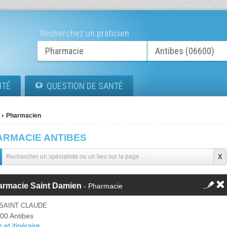
Recherchez un praticien
ITÉ
QUESTION DE SANTÉ
Pharmacien
ARMACIE ANTIBES
armacie Saint Damien
- Pharmacie
SAINT CLAUDE
00 Antibes
 et itinéraire