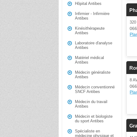
Hôpital Antibes
Ph
Infirmier - Infirmière
Antibes
32
066
Kinésithérapeute
Antibes
Plan
Laboratoire d'analyse
Antibes
Matériel médical
Antibes
Rou
Médecin généraliste
Antibes
8 A
066
Médecin conventionné
SNCF Antibes
Plan
Médecin du travail
Antibes
Médecin et biologiste
du sport Antibes
Gr
Spécialiste en
médecine physique et