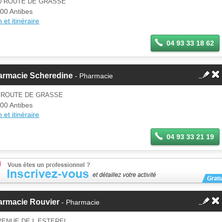
40 ROUTE DE GRASSE
00 Antibes
 et itinéraire
04 93 33 18 62
armacie Scheredine
- Pharmacie
3 ROUTE DE GRASSE
00 Antibes
 et itinéraire
04 93 33 21 19
armacie Rouvier
- Pharmacie
VENUE DE L ESTEREL