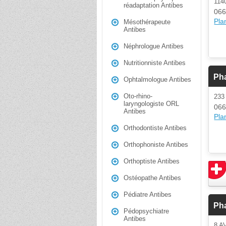
11
réadaptation Antibes
066
Plan
Mésothérapeute
Antibes
Néphrologue Antibes
Nutritionniste Antibes
Ph
Ophtalmologue Antibes
Oto-rhino-
23
laryngologiste ORL
066
Antibes
Plan
Orthodontiste Antibes
Orthophoniste Antibes
Orthoptiste Antibes
Ostéopathe Antibes
Pédiatre Antibes
Ph
Pédopsychiatre
Antibes
8 A