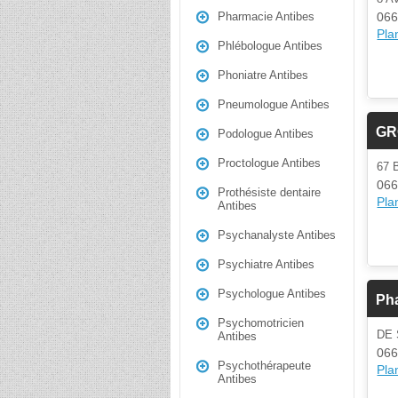
066
Pharmacie Antibes
Plan
Phlébologue Antibes
Phoniatre Antibes
Pneumologue Antibes
GR
Podologue Antibes
Proctologue Antibes
67
066
Prothésiste dentaire
Plan
Antibes
Psychanalyste Antibes
Psychiatre Antibes
Psychologue Antibes
Pha
Psychomotricien
DE 
Antibes
066
Psychothérapeute
Plan
Antibes