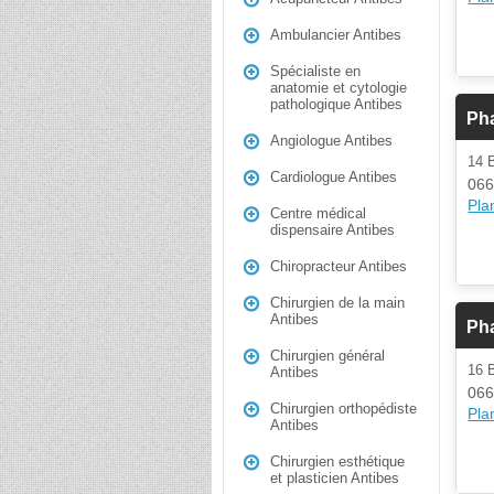
Ambulancier Antibes
Spécialiste en
anatomie et cytologie
pathologique Antibes
Pha
Angiologue Antibes
14
Cardiologue Antibes
066
Plan
Centre médical
dispensaire Antibes
Chiropracteur Antibes
Chirurgien de la main
Antibes
Pha
Chirurgien général
16
Antibes
066
Chirurgien orthopédiste
Plan
Antibes
Chirurgien esthétique
et plasticien Antibes