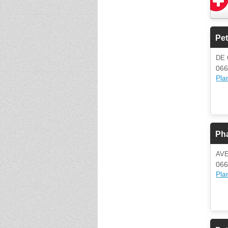
Pe
DE
066
Plan
Ph
AV
066
Plan