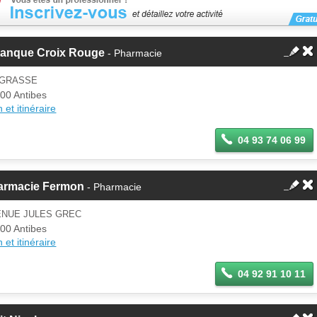
tanque Croix Rouge
- Pharmacie
 GRASSE
00 Antibes
 et itinéraire
04 93 74 06 99
armacie Fermon
- Pharmacie
ENUE JULES GREC
00 Antibes
 et itinéraire
04 92 91 10 11