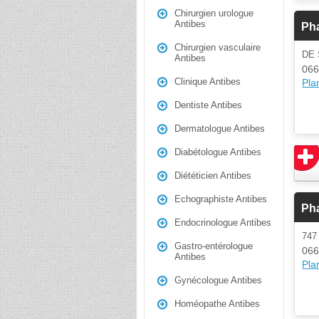
Chirurgien urologue
Antibes
Ph
Chirurgien vasculaire
DE 
Antibes
066
Clinique Antibes
Plan
Dentiste Antibes
Dermatologue Antibes
Diabétologue Antibes
Diététicien Antibes
Echographiste Antibes
Ph
Endocrinologue Antibes
747
Gastro-entérologue
066
Antibes
Plan
Gynécologue Antibes
Homéopathe Antibes