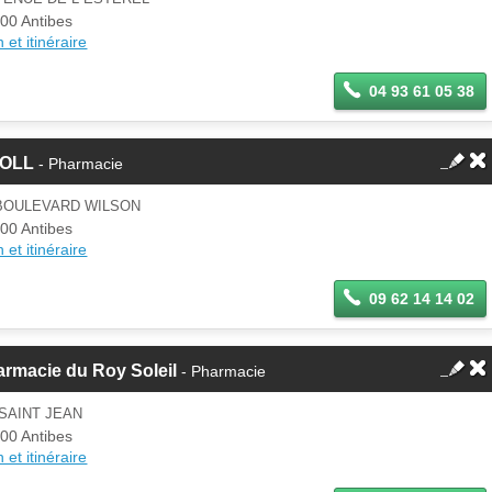
00 Antibes
 et itinéraire
04 93 61 05 38
OLL
- Pharmacie
 BOULEVARD WILSON
00 Antibes
 et itinéraire
09 62 14 14 02
rmacie du Roy Soleil
- Pharmacie
SAINT JEAN
00 Antibes
 et itinéraire