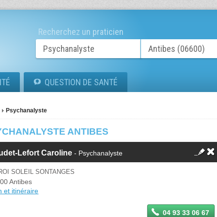
Recherchez un praticien
ITÉ
QUESTION DE SANTÉ
Psychanalyste
YCHANALYSTE ANTIBES
det-Lefort Caroline
- Psychanalyste
ROI SOLEIL SONTANGES
00 Antibes
 et itinéraire
04 93 33 06 67