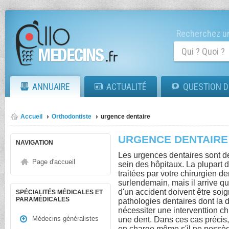
Recherchez un
ANNUAIRE
ACTUALITÉ
QUESTION D
Accueil
Orthodontiste
urgence dentaire
URGENCE DENTAIRE
NAVIGATION
Les urgences dentaires sont d
Page d'accueil
sein des hôpitaux. La plupart 
traitées par votre chirurgien d
surlendemain, mais il arrive q
d'un accident doivent être soig
SPÉCIALITÉS MÉDICALES ET
PARAMÉDICALES
pathologies dentaires dont la
nécessiter une interventtion ch
Médecins généralistes
une dent. Dans ces cas précis,
en charge même s'il ne possèd