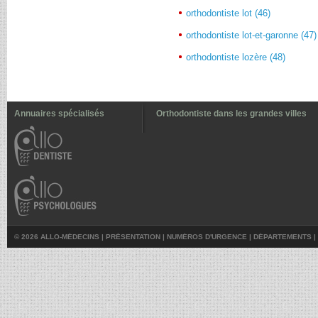
orthodontiste lot (46)
orthodontiste lot-et-garonne (47)
orthodontiste lozère (48)
Annuaires spécialisés
Orthodontiste dans les grandes villes
© 2026 ALLO-MÉDECINS |
PRÉSENTATION
|
NUMÉROS D'URGENCE
|
DÉPARTEMENTS
|