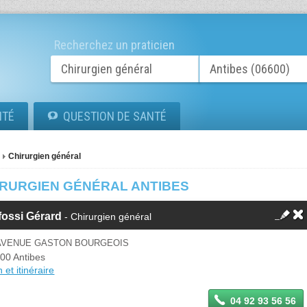
Recherchez un praticien
ITÉ
QUESTION DE SANTÉ
Chirurgien général
IRURGIEN GÉNÉRAL ANTIBES
fossi Gérard
- Chirurgien général
 AVENUE GASTON BOURGEOIS
00 Antibes
 et itinéraire
04 92 93 56 56