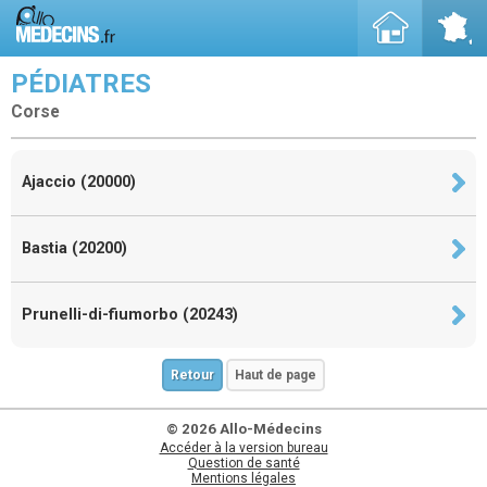
PÉDIATRES
Corse
Ajaccio (20000)
Bastia (20200)
Prunelli-di-fiumorbo (20243)
Retour
Haut de page
© 2026 Allo-Médecins
Accéder à la version bureau
Question de santé
Mentions légales