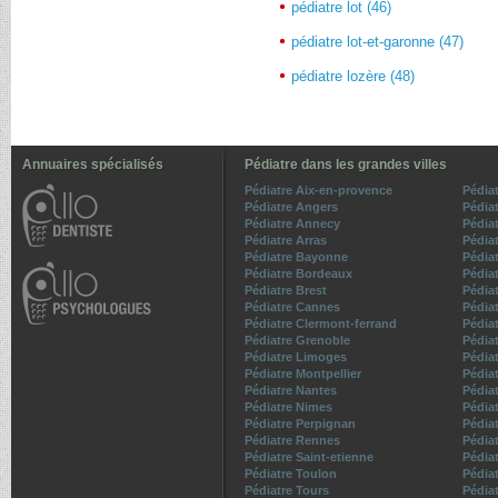
pédiatre lot (46)
pédiatre lot-et-garonne (47)
pédiatre lozère (48)
Annuaires spécialisés
Pédiatre dans les grandes villes
Pédiatre Aix-en-provence
Pédia
Pédiatre Angers
Pédia
Pédiatre Annecy
Pédia
Pédiatre Arras
Pédia
Pédiatre Bayonne
Pédiat
Pédiatre Bordeaux
Pédia
Pédiatre Brest
Pédia
Pédiatre Cannes
Pédia
Pédiatre Clermont-ferrand
Pédiat
Pédiatre Grenoble
Pédiat
Pédiatre Limoges
Pédia
Pédiatre Montpellier
Pédia
Pédiatre Nantes
Pédiat
Pédiatre Nimes
Pédia
Pédiatre Perpignan
Pédia
Pédiatre Rennes
Pédia
Pédiatre Saint-etienne
Pédia
Pédiatre Toulon
Pédia
Pédiatre Tours
Pédiat