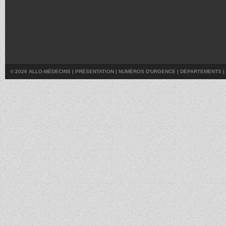
© 2026 ALLO-MÉDECINS |
PRÉSENTATION
|
NUMÉROS D'URGENCE
|
DÉPARTEMENTS
|