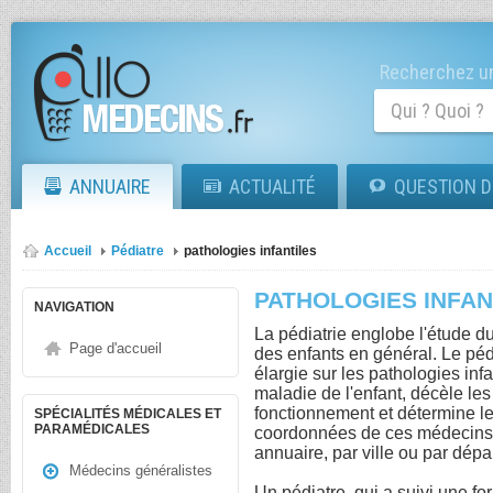
Recherchez un
ANNUAIRE
ACTUALITÉ
QUESTION D
Accueil
Pédiatre
pathologies infantiles
PATHOLOGIES INFAN
NAVIGATION
La pédiatrie englobe l'étude 
Page d'accueil
des enfants en général. Le pé
élargie sur les pathologies infa
maladie de l'enfant, décèle le
fonctionnement et détermine le
SPÉCIALITÉS MÉDICALES ET
PARAMÉDICALES
coordonnées de ces médecins s
annuaire, par ville ou par dép
Médecins généralistes
Un pédiatre, qui a suivi une fo