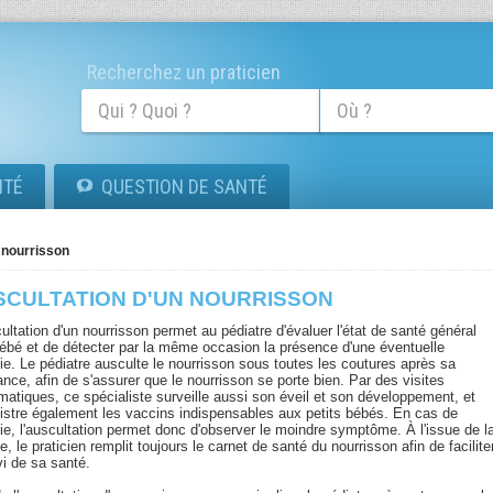
Recherchez un praticien
ITÉ
QUESTION DE SANTÉ
 nourrisson
SCULTATION D'UN NOURRISSON
ultation d'un nourrisson permet au pédiatre d'évaluer l'état de santé général
bébé et de détecter par la même occasion la présence d'une éventuelle
ie. Le pédiatre ausculte le nourrisson sous toutes les coutures après sa
nce, afin de s'assurer que le nourrisson se porte bien. Par des visites
matiques, ce spécialiste surveille aussi son éveil et son développement, et
istre également les vaccins indispensables aux petits bébés. En cas de
ie, l'auscultation permet donc d'observer le moindre symptôme. À l'issue de l
, le praticien remplit toujours le carnet de santé du nourrisson afin de facilite
vi de sa santé.