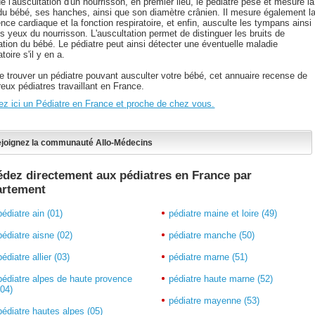
e l'auscultation d'un nourrisson, en premier lieu, le pédiatre pèse et mesure la
e du bébé, ses hanches, ainsi que son diamètre crânien. Il mesure également l
nce cardiaque et la fonction respiratoire, et enfin, ausculte les tympans ainsi
s yeux du nourrisson. L'auscultation permet de distinguer les bruits de
ation du bébé. Le pédiatre peut ainsi détecter une éventuelle maladie
atoire s'il y en a.
de trouver un pédiatre pouvant ausculter votre bébé, cet annuaire recense de
eux pédiatres travaillant en France.
ez ici un Pédiatre en France et proche de chez vous.
joignez la communauté Allo-Médecins
dez directement aux pédiatres en France par
artement
pédiatre ain (01)
pédiatre maine et loire (49)
pédiatre aisne (02)
pédiatre manche (50)
pédiatre allier (03)
pédiatre marne (51)
pédiatre alpes de haute provence
pédiatre haute marne (52)
(04)
pédiatre mayenne (53)
pédiatre hautes alpes (05)