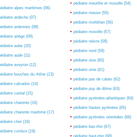
pédiatre meurthe et moselle (54)
pédiatre alpes maritimes (06)
pédiatre meuse (55)
pédiatre ardèche (07)
pédiatre morbihan (56)
pédiatre ardennes (08)
pédiatre moselle (57)
pédiatre ariège (09)
pédiatre nièvre (58)
pédiatre aube (10)
pédiatre nord (59)
pédiatre aude (11)
pédiatre oise (60)
pédiatre aveyron (12)
pédiatre orne (61)
pédiatre bouches du rhône (13)
pédiatre pas de calais (62)
pédiatre calvados (14)
pédiatre puy de dôme (63)
pédiatre cantal (15)
pédiatre pyrénées-atlantiques (64)
pédiatre charente (16)
pédiatre hautes pyrénées (65)
pédiatre charente maritime (17)
pédiatre pyrénées orientales (66)
pédiatre cher (18)
pédiatre bas-rhin (67)
pédiatre corrèze (19)
pédiatre haut-rhin (68)