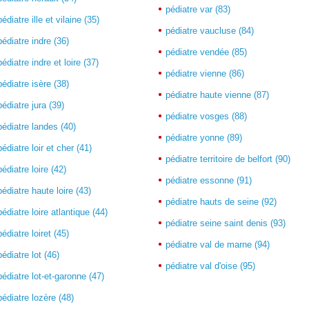
pédiatre var (83)
pédiatre ille et vilaine (35)
pédiatre vaucluse (84)
pédiatre indre (36)
pédiatre vendée (85)
pédiatre indre et loire (37)
pédiatre vienne (86)
pédiatre isère (38)
pédiatre haute vienne (87)
pédiatre jura (39)
pédiatre vosges (88)
pédiatre landes (40)
pédiatre yonne (89)
pédiatre loir et cher (41)
pédiatre territoire de belfort (90)
pédiatre loire (42)
pédiatre essonne (91)
pédiatre haute loire (43)
pédiatre hauts de seine (92)
pédiatre loire atlantique (44)
pédiatre seine saint denis (93)
pédiatre loiret (45)
pédiatre val de marne (94)
pédiatre lot (46)
pédiatre val d'oise (95)
pédiatre lot-et-garonne (47)
pédiatre lozère (48)