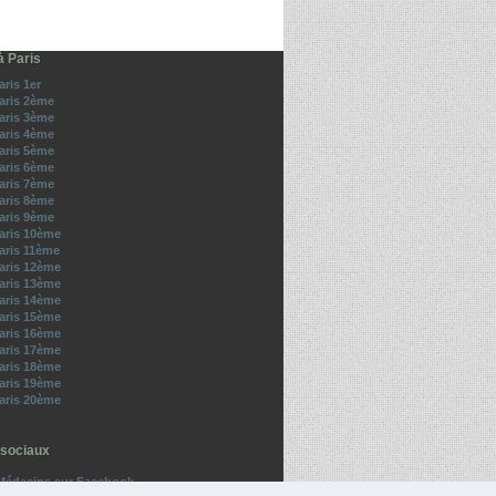
à Paris
aris 1er
Paris 2ème
Paris 3ème
Paris 4ème
Paris 5ème
Paris 6ème
Paris 7ème
Paris 8ème
Paris 9ème
Paris 10ème
aris 11ème
Paris 12ème
Paris 13ème
Paris 14ème
Paris 15ème
Paris 16ème
Paris 17ème
Paris 18ème
Paris 19ème
Paris 20ème
sociaux
Médecins sur Facebook