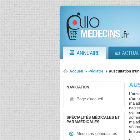
ANNUAIRE
ACTUAL
Accueil
Pédiatre
auscultation d'un
AU
NAVIGATION
L'ausc
d'un 
Page d'accueil
malad
naissa
systé
admin
SPÉCIALITÉS MÉDICALES ET
malad
PARAMÉDICALES
séance
le sui
Médecins généralistes