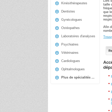
Lors d
Kinésithérapeutes
taill
fréque
Dentistes
que le
respir
respir
Gynécologues
Afin 
Ostéopathes
nombr
Laboratoires d'analyses
Trouv
Psychiatres
Re
Vétérinaires
Cardiologues
Accé
dép
Ophtalmologues
Plus de spécialités ...