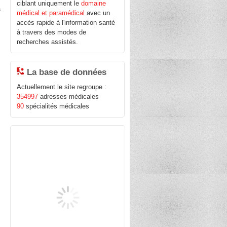
ciblant uniquement le
domaine
a
médical et paramédical
avec un
accès rapide à l'information santé
à travers des modes de
recherches assistés.
La base de données
Actuellement le site regroupe :
354997
adresses médicales
90
spécialités médicales