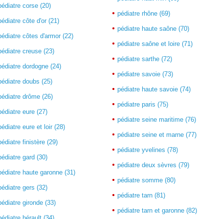
pédiatre corse (20)
pédiatre rhône (69)
pédiatre côte d'or (21)
pédiatre haute saône (70)
pédiatre côtes d'armor (22)
pédiatre saône et loire (71)
pédiatre creuse (23)
pédiatre sarthe (72)
pédiatre dordogne (24)
pédiatre savoie (73)
pédiatre doubs (25)
pédiatre haute savoie (74)
pédiatre drôme (26)
pédiatre paris (75)
pédiatre eure (27)
pédiatre seine maritime (76)
pédiatre eure et loir (28)
pédiatre seine et marne (77)
pédiatre finistère (29)
pédiatre yvelines (78)
pédiatre gard (30)
pédiatre deux sèvres (79)
pédiatre haute garonne (31)
pédiatre somme (80)
pédiatre gers (32)
pédiatre tarn (81)
pédiatre gironde (33)
pédiatre tarn et garonne (82)
pédiatre hérault (34)