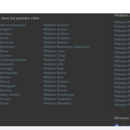
Pédiatre 
 dans les grandes villes
Pédiatre P
 Aix-en-provence
Pédiatre Amiens
Pédiatre 
 Angers
Pédiatre Anglet
Pédiatre 
 Annecy
Pédiatre Antibes
Pédiatre 
 Arras
Pédiatre Avignon
Pédiatre 
e Bayonne
Pédiatre Biarritz
Pédiatre 
 Bordeaux
Pédiatre Boulogne-billancourt
Pédiatre 
 Brest
Pédiatre Caen
Pédiatre 
 Cannes
Pédiatre Cergy
Pédiatre 
 Clermont-ferrand
Pédiatre Dijon
Pédiatre 
 Grenoble
Pédiatre Lille
Pédiatre P
 Limoges
Pédiatre Metz
Pédiatre 
 Montpellier
Pédiatre Nancy
Pédiatre 
 Nantes
Pédiatre Nice
Pédiatre 
 Nimes
Pédiatre Orleans
Pédiatre 
 Perpignan
Pédiatre Reims
Pédiatre 
 Rennes
Pédiatre Rouen
Pédiatre 
 Saint-etienne
Pédiatre Strasbourg
Pédiatre 
 Toulon
Pédiatre Toulouse
Pédiatre 
 Tours
Pédiatre Versailles
Pédiatre 
Réseaux 
Allo-