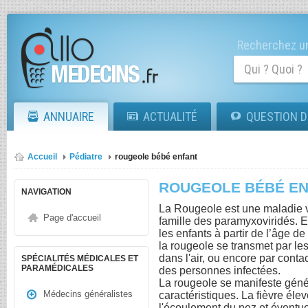
Recherchez un
ANNUAIRE
ACTUALITÉ
QUESTION D
Accueil
Pédiatre
rougeole bébé enfant
ROUGEOLE BÉBÉ E
NAVIGATION
La Rougeole est une maladie v
Page d'accueil
famille des paramyxoviridés. El
les enfants à partir de l’âge de
la rougeole se transmet par le
dans l'air, ou encore par contac
SPÉCIALITÉS MÉDICALES ET
PARAMÉDICALES
des personnes infectées.
La rougeole se manifeste gén
Médecins généralistes
caractéristiques. La fièvre élevé
l'écoulement du nez et éventue