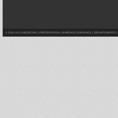
© 2026 ALLO-MÉDECINS |
PRÉSENTATION
|
NUMÉROS D'URGENCE
|
DÉPARTEMENTS
|