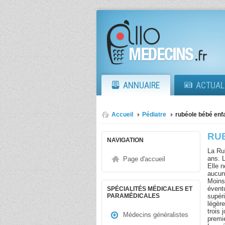
ANNUAIRE
ACTUAL
Accueil
Pédiatre
rubéole bébé enf
RU
NAVIGATION
La Ru
ans. L
Page d'accueil
Elle n
aucun
Moins
évent
SPÉCIALITÉS MÉDICALES ET
supér
PARAMÉDICALES
légèr
trois 
Médecins généralistes
premi