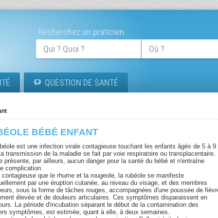
Recherchez un praticien
ITÉ
QUESTION DE SANTÉ
ant
BÉOLE BÉBÉ ENFANT
béole est une infection virale contagieuse touchant les enfants âgés de 5 à 9
a transmission de la maladie se fait par voie respiratoire ou transplacentaire.
e présente, par ailleurs, aucun danger pour la santé du bébé et n'entraîne
e complication.
 contagieuse que le rhume et la rougeole, la rubéole se manifeste
uellement par une éruption cutanée, au niveau du visage, et des membres
ieurs, sous la forme de tâches rouges, accompagnées d'une poussée de fièvr
ement élevée et de douleurs articulaires. Ces symptômes disparaissent en
jours. La période d'incubation séparant le début de la contamination des
ers symptômes, est estimée, quant à elle, à deux semaines.