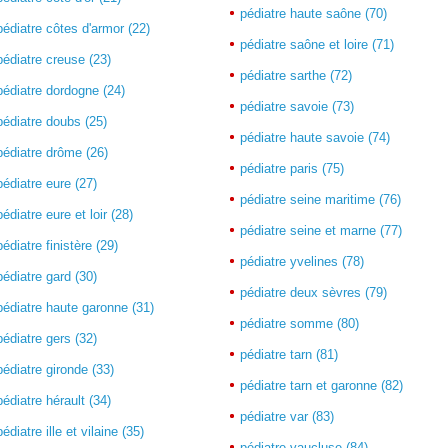
pédiatre haute saône (70)
pédiatre côtes d'armor (22)
pédiatre saône et loire (71)
pédiatre creuse (23)
pédiatre sarthe (72)
pédiatre dordogne (24)
pédiatre savoie (73)
pédiatre doubs (25)
pédiatre haute savoie (74)
pédiatre drôme (26)
pédiatre paris (75)
pédiatre eure (27)
pédiatre seine maritime (76)
pédiatre eure et loir (28)
pédiatre seine et marne (77)
pédiatre finistère (29)
pédiatre yvelines (78)
pédiatre gard (30)
pédiatre deux sèvres (79)
pédiatre haute garonne (31)
pédiatre somme (80)
pédiatre gers (32)
pédiatre tarn (81)
pédiatre gironde (33)
pédiatre tarn et garonne (82)
pédiatre hérault (34)
pédiatre var (83)
pédiatre ille et vilaine (35)
pédiatre vaucluse (84)