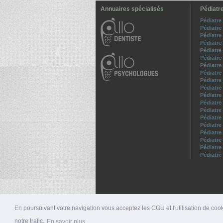
Annuaires spécialisés
Pédiatre
Pédiatre
Pédiatre
Pédiatre
Pédiatre
Pédiatr
Pédiatre
Pédiatre
Pédiatre
Pédiatre
Pédiatre
Pédiatre
Pédiatre
Pédiatre
Pédiatre
Pédiatre
Pédiatre
Pédiatre
Pédiatre
Pédiatre
En poursuivant votre navigation vous acceptez les CGU et l'utilisation de cook
notre trafic.
En savoir plus