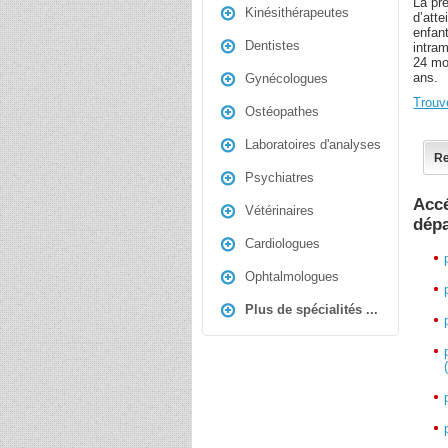
La pré
Kinésithérapeutes
d’att
enfan
Dentistes
intra
24 mo
ans.
Gynécologues
Trouv
Ostéopathes
Laboratoires d'analyses
Re
Psychiatres
Accé
Vétérinaires
dép
Cardiologues
Ophtalmologues
Plus de spécialités ...