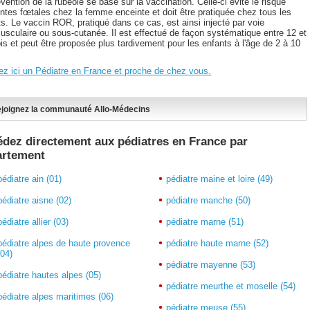
vention de la rubéole se base sur la vaccination. Celle-ci évite le risque
eintes fœtales chez la femme enceinte et doit être pratiquée chez tous les
ts. Le vaccin ROR, pratiqué dans ce cas, est ainsi injecté par voie
musculaire ou sous-cutanée. Il est effectué de façon systématique entre 12 et
is et peut être proposée plus tardivement pour les enfants à l'âge de 2 à 10
ez ici un Pédiatre en France et proche de chez vous.
joignez la communauté Allo-Médecins
dez directement aux pédiatres en France par
artement
pédiatre ain (01)
pédiatre maine et loire (49)
pédiatre aisne (02)
pédiatre manche (50)
pédiatre allier (03)
pédiatre marne (51)
pédiatre alpes de haute provence
pédiatre haute marne (52)
(04)
pédiatre mayenne (53)
pédiatre hautes alpes (05)
pédiatre meurthe et moselle (54)
pédiatre alpes maritimes (06)
pédiatre meuse (55)