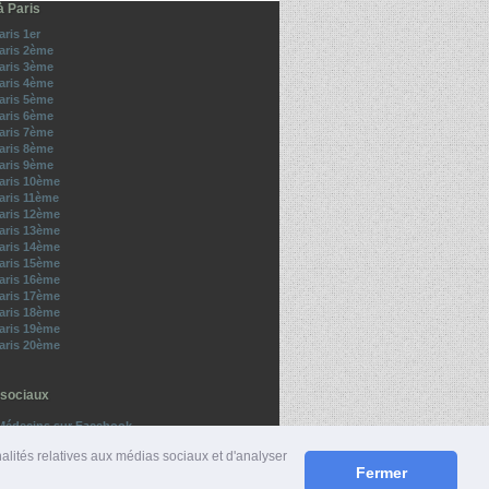
à Paris
aris 1er
Paris 2ème
Paris 3ème
Paris 4ème
Paris 5ème
Paris 6ème
Paris 7ème
Paris 8ème
Paris 9ème
Paris 10ème
aris 11ème
Paris 12ème
Paris 13ème
Paris 14ème
Paris 15ème
Paris 16ème
Paris 17ème
Paris 18ème
Paris 19ème
Paris 20ème
sociaux
Médecins sur Facebook
z-nous sur Twitter
nalités relatives aux médias sociaux et d'analyser
Fermer