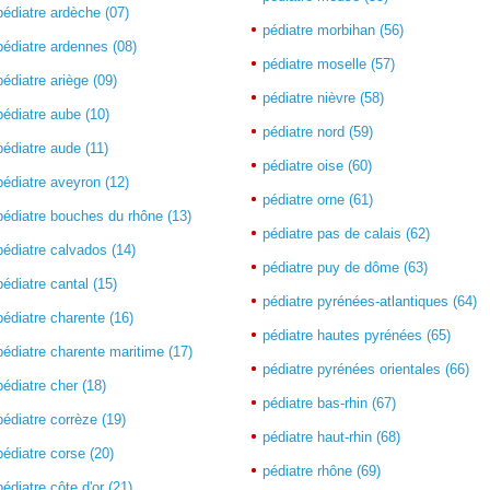
pédiatre ardèche (07)
pédiatre morbihan (56)
pédiatre ardennes (08)
pédiatre moselle (57)
pédiatre ariège (09)
pédiatre nièvre (58)
pédiatre aube (10)
pédiatre nord (59)
pédiatre aude (11)
pédiatre oise (60)
pédiatre aveyron (12)
pédiatre orne (61)
pédiatre bouches du rhône (13)
pédiatre pas de calais (62)
pédiatre calvados (14)
pédiatre puy de dôme (63)
pédiatre cantal (15)
pédiatre pyrénées-atlantiques (64)
pédiatre charente (16)
pédiatre hautes pyrénées (65)
pédiatre charente maritime (17)
pédiatre pyrénées orientales (66)
pédiatre cher (18)
pédiatre bas-rhin (67)
pédiatre corrèze (19)
pédiatre haut-rhin (68)
pédiatre corse (20)
pédiatre rhône (69)
pédiatre côte d'or (21)