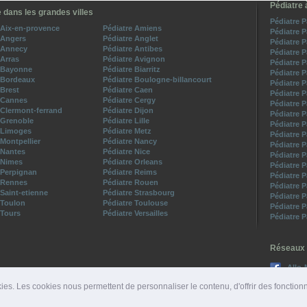
Pédiatre 
 dans les grandes villes
Pédiatre P
 Aix-en-provence
Pédiatre Amiens
Pédiatre 
 Angers
Pédiatre Anglet
Pédiatre 
 Annecy
Pédiatre Antibes
Pédiatre 
 Arras
Pédiatre Avignon
Pédiatre 
e Bayonne
Pédiatre Biarritz
Pédiatre 
 Bordeaux
Pédiatre Boulogne-billancourt
Pédiatre 
 Brest
Pédiatre Caen
Pédiatre 
 Cannes
Pédiatre Cergy
Pédiatre 
 Clermont-ferrand
Pédiatre Dijon
Pédiatre 
 Grenoble
Pédiatre Lille
Pédiatre P
 Limoges
Pédiatre Metz
Pédiatre 
 Montpellier
Pédiatre Nancy
Pédiatre 
 Nantes
Pédiatre Nice
Pédiatre 
 Nimes
Pédiatre Orleans
Pédiatre 
 Perpignan
Pédiatre Reims
Pédiatre 
 Rennes
Pédiatre Rouen
Pédiatre 
 Saint-etienne
Pédiatre Strasbourg
Pédiatre 
 Toulon
Pédiatre Toulouse
Pédiatre 
 Tours
Pédiatre Versailles
Pédiatre 
Réseaux 
Allo-
Suive
ies. Les cookies nous permettent de personnaliser le contenu, d'offrir des fonction